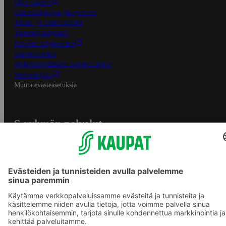
Oiva-raportit
Osuuskauppojen yhteystiedot
Tilaus- ja toimitusehdot
Tietosuojakäytäntö
Palvelun käyttöehdot
Saavutettavuus
Mobiilisovelluksen saavutettavuus
Mainostajalle
Muuta evästeasetuksia
S-ryhmän palvelut
S-ryhmä
Asiakasomistajuus
Yhteishyvä Ruoka -sovellus
S-ostoslista -sovellus
Prisma.fi
Sokos.fi
S-Pankki