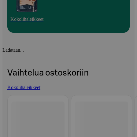
Kokolihaleikkeet
Ladataan...
Vaihtelua ostoskoriin
Kokolihaleikkeet
Ohita listaus