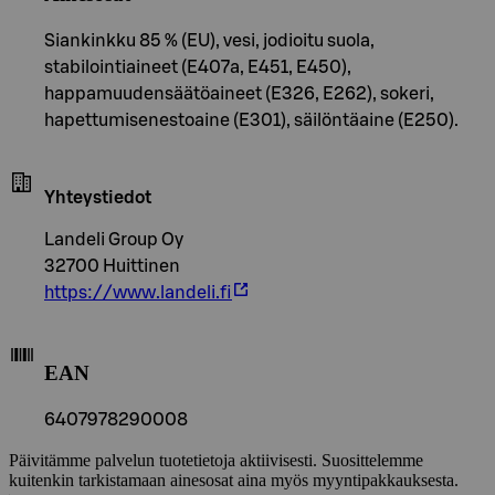
Siankinkku 85 % (EU), vesi, jodioitu suola,
stabilointiaineet (E407a, E451, E450),
happamuudensäätöaineet (E326, E262), sokeri,
hapettumisenestoaine (E301), säilöntäaine (E250).
Yhteystiedot
Landeli Group Oy
32700 Huittinen
https://www.landeli.fi
EAN
6407978290008
Päivitämme palvelun tuotetietoja aktiivisesti. Suosittelemme
kuitenkin tarkistamaan ainesosat aina myös myyntipakkauksesta.