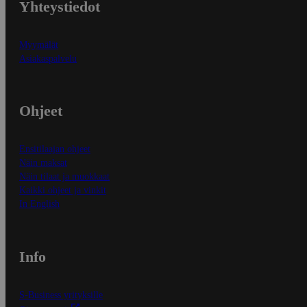
Yhteystiedot
Myymälät
Asiakaspalvelu
Ohjeet
Ensitilaajan ohjeet
Näin maksat
Näin tilaat ja muokkaat
Kaikki ohjeet ja vinkit
In English
Info
S-Business yrityksille