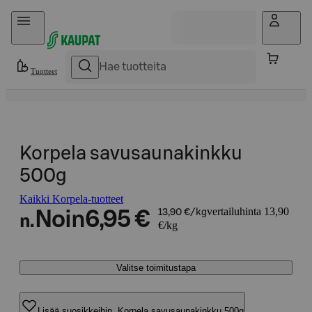
Hyppää sisältöön
Tuotteet
Korpela savusaunakinkku
500g
Kaikki Korpela-tuotteet
vertailuhinta 13,90
Noin
6,95 €
13,90 €/kg
n.
€/kg
Valitse toimitustapa
Lisää suosikkeihin, Korpela savusaunakinkku 500g