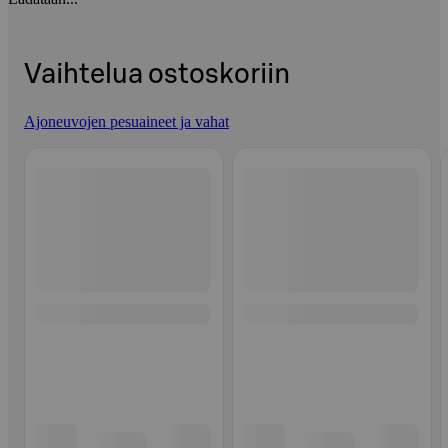
Vaihtelua ostoskoriin
Ajoneuvojen pesuaineet ja vahat
Ohita listaus