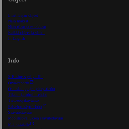
Ensitilaajan ohjeet
Näin maksat
Näin tilaat ja muokkaat
Kaikki ohjeet ja vinkit
In English
Info
S-Business yrityksille
Oiva-raportit
Osuuskauppojen yhteystiedot
Tilaus- ja toimitusehdot
Tietosuojakäytäntö
Palvelun käyttöehdot
Saavutettavuus
Mobiilisovelluksen saavutettavuus
Mainostajalle