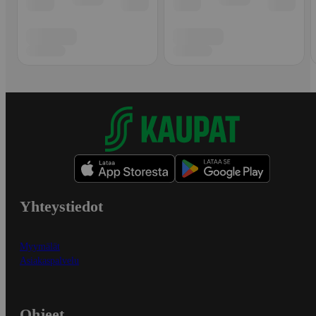
Yhteystiedot
Myymälät
Asiakaspalvelu
Ohjeet