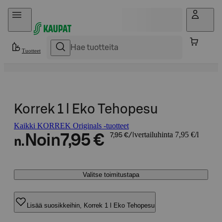
Hyppää sisältöön
Tuotteet
Korrek 1 l Eko Tehopesu
Kaikki KORREK Originals -tuotteet
vertailuhinta 7,95 €/l
Noin
7,95 €
7,95 €/l
n.
Valitse toimitustapa
Lisää suosikkeihin, Korrek 1 l Eko Tehopesu