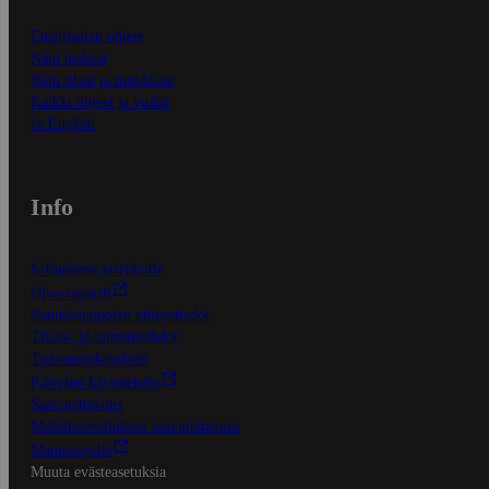
Ensitilaajan ohjeet
Näin maksat
Näin tilaat ja muokkaat
Kaikki ohjeet ja vinkit
In English
Info
S-Business yrityksille
Oiva-raportit
Osuuskauppojen yhteystiedot
Tilaus- ja toimitusehdot
Tietosuojakäytäntö
Palvelun käyttöehdot
Saavutettavuus
Mobiilisovelluksen saavutettavuus
Mainostajalle
Muuta evästeasetuksia