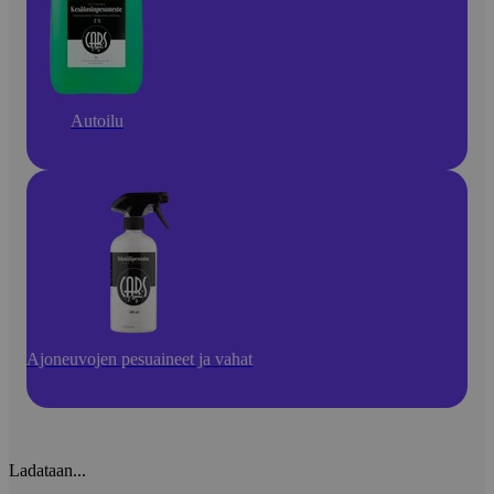
Autoilu
Ajoneuvojen pesuaineet ja vahat
Ladataan...