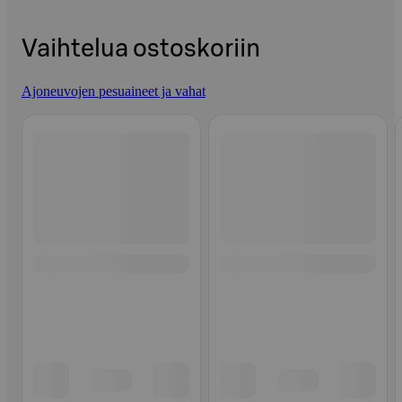
Vaihtelua ostoskoriin
Ajoneuvojen pesuaineet ja vahat
Ohita listaus