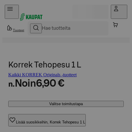
Hyppää sisältöön
Tuotteet
Korrek Tehopesu 1 L
Kaikki KORREK Originals -tuotteet
Noin
6,90 €
n.
Valitse toimitustapa
Lisää suosikkeihin, Korrek Tehopesu 1 L