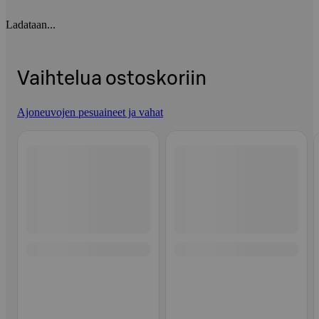
Ladataan...
Vaihtelua ostoskoriin
Ajoneuvojen pesuaineet ja vahat
Ohita listaus