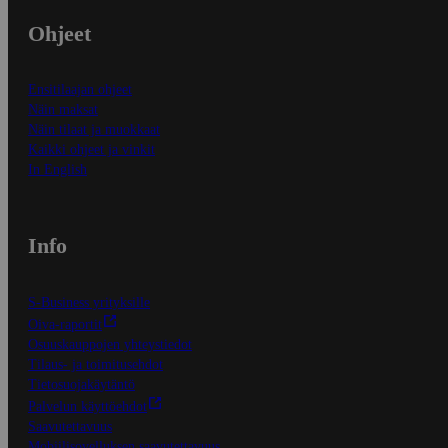
Ohjeet
Ensitilaajan ohjeet
Näin maksat
Näin tilaat ja muokkaat
Kaikki ohjeet ja vinkit
In English
Info
S-Business yrityksille
Oiva-raportit
Osuuskauppojen yhteystiedot
Tilaus- ja toimitusehdot
Tietosuojakäytäntö
Palvelun käyttöehdot
Saavutettavuus
Mobiilisovelluksen saavutettavuus