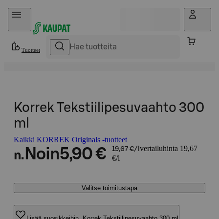
Hyppää sisältöön
Tuotteet
Korrek Tekstiilipesuvaahto 300
ml
Kaikki KORREK Originals -tuotteet
vertailuhinta 19,67
Noin
5,90 €
19,67 €/l
n.
€/l
Valitse toimitustapa
Lisää suosikkeihin, Korrek Tekstiilipesuvaahto 300 ml