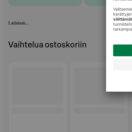
Ladataan...
Vaihtelua ostoskoriin
Ohita listaus