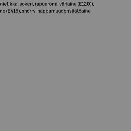
tikka, sokeri, rapuaromi, väriaine (E120)),
tiaine (E415), sherry, happamuudensäätöaine