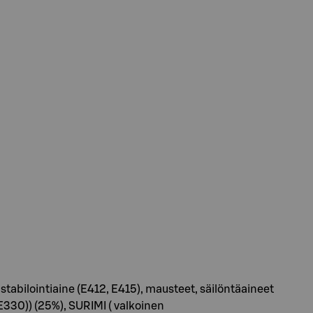
bilointiaine (E412, E415), mausteet, säilöntäaineet
E330)) (25%), SURIMI ( valkoinen