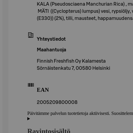
KALA (Pseudosciaena Manchurian Rica) , mais
MÄTI ((Cyclopterus) lumpus) vesi, rypsiöljy,
(E330)) (2%), tilli, mausteet, happamuudens
Yhteystiedot
Maahantuoja
Finnish Freshfish Oy Kalamesta
Sörnäistenkatu 7, 00580 Helsinki
EAN
2005209800008
Päivitämme palvelun tuotetietoja aktiivisesti. Suositte
Ravintosisältö