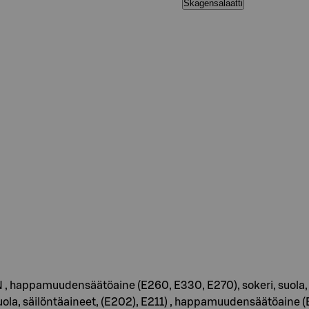
Skagensalaatti
appamuudensäätöaine (E260, E330, E270), sokeri, suola, sta
ola, säilöntäaineet, (E202), E211) , happamuudensäätöaine (