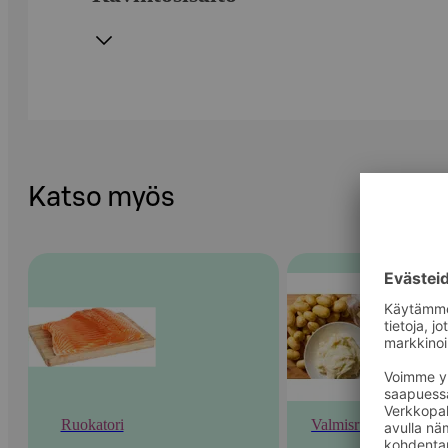
Katso myös
Ruokatori
Valmisruoka