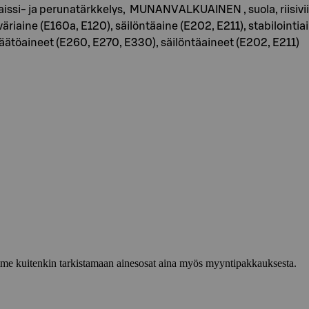
si- ja perunatärkkelys, MUNANVALKUAINEN , suola, riisiviinie
 väriaine (E160a, E120), säilöntäaine (E202, E211), stabiloin
äätöaineet (E260, E270, E330), säilöntäaineet (E202, E211)
lemme kuitenkin tarkistamaan ainesosat aina myös myyntipakkauksesta.