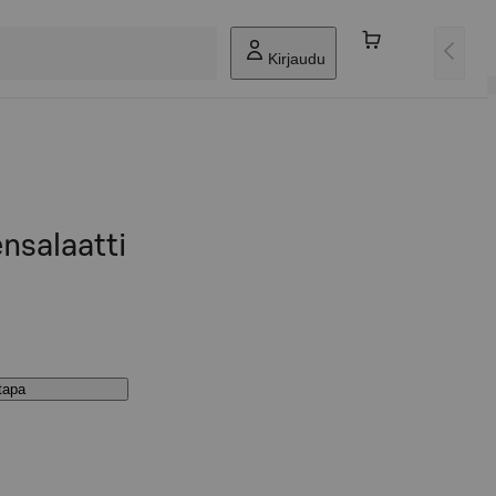
Kirjaudu
nsalaatti
stapa