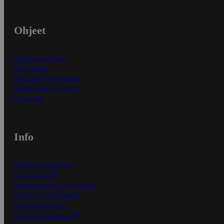
Ohjeet
Ensitilaajan ohjeet
Näin maksat
Näin tilaat ja muokkaat
Kaikki ohjeet ja vinkit
In English
Info
S-Business yrityksille
Oiva-raportit
Osuuskauppojen yhteystiedot
Tilaus- ja toimitusehdot
Tietosuojakäytäntö
Palvelun käyttöehdot