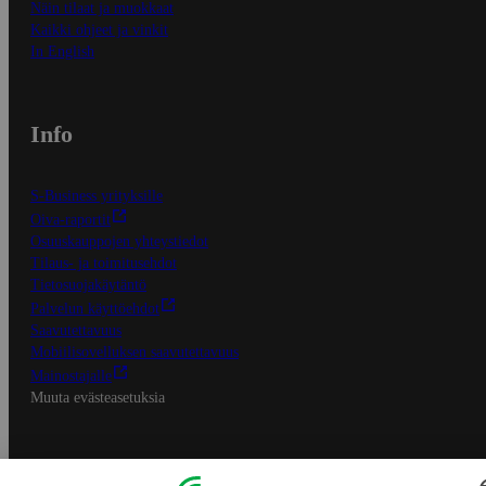
Näin tilaat ja muokkaat
Kaikki ohjeet ja vinkit
In English
Info
S-Business yrityksille
Oiva-raportit
Osuuskauppojen yhteystiedot
Tilaus- ja toimitusehdot
Tietosuojakäytäntö
Palvelun käyttöehdot
Saavutettavuus
Mobiilisovelluksen saavutettavuus
Mainostajalle
Muuta evästeasetuksia
S-ryhmän palvelut