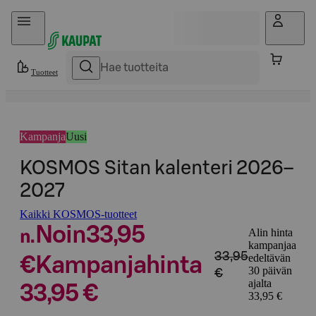
Hyppää sisältöön
Tuotteet
Kampanja
Uusi
KOSMOS Sitan kalenteri 2026–
2027
Kaikki KOSMOS-tuotteet
Noin
33,95
Alin hinta
n.
kampanjaa
33,95
edeltävän
€
Kampanjahinta
30 päivän
€
ajalta
33,95 €
33,95 €