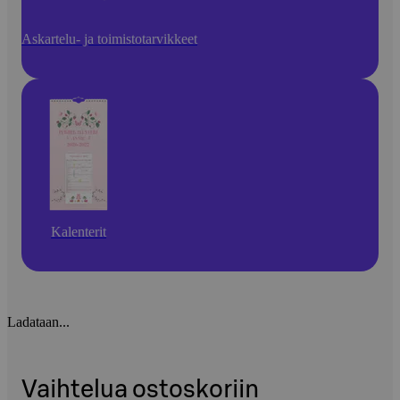
Askartelu- ja toimistotarvikkeet
Kalenterit
Ladataan...
Vaihtelua ostoskoriin