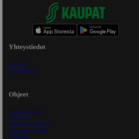
Yhteystiedot
Myymälät
Asiakaspalvelu
Ohjeet
Ensitilaajan ohjeet
Näin maksat
Näin tilaat ja muokkaat
Kaikki ohjeet ja vinkit
In English