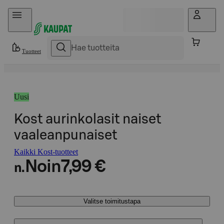
Hyppää sisältöön
Tuotteet
Uusi
Kost aurinkolasit naiset
vaaleanpunaiset
Kaikki Kost-tuotteet
Noin
7,99 €
n.
Valitse toimitustapa