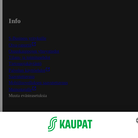
Info
S-Business yrityksille
Oiva-raportit
Osuuskauppojen yhteystiedot
Tilaus- ja toimitusehdot
Tietosuojakäytäntö
Palvelun käyttöehdot
Saavutettavuus
Mobiilisovelluksen saavutettavuus
Mainostajalle
Muuta evästeasetuksia
S-ryhmän palvelut
S-ryhmä