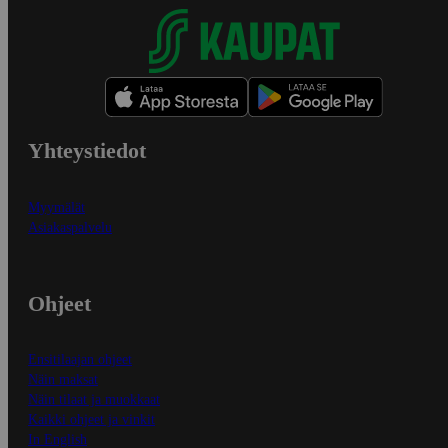
Yhteystiedot
Myymälät
Asiakaspalvelu
Ohjeet
Ensitilaajan ohjeet
Näin maksat
Näin tilaat ja muokkaat
Kaikki ohjeet ja vinkit
In English