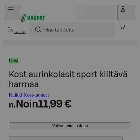
Hyppää sisältöön
Tuotteet
Uusi
Kost aurinkolasit sport kiiltävä
harmaa
Kaikki Kost-tuotteet
Noin
11,99 €
n.
Valitse toimitustapa