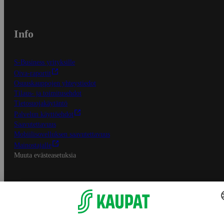
Info
S-Business yrityksille
Oiva-raportit
Osuuskauppojen yhteystiedot
Tilaus- ja toimitusehdot
Tietosuojakäytäntö
Palvelun käyttöehdot
Saavutettavuus
Mobiilisovelluksen saavutettavuus
Mainostajalle
Muuta evästeasetuksia
S-ryhmän palvelut
S-ryhmä