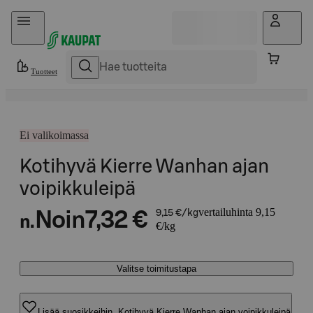
Hyppää sisältöön
Tuotteet
Ei valikoimassa
Kotihyvä Kierre Wanhan ajan
voipikkuleipä
vertailuhinta 9,15
Noin
7,32 €
9,15 €/kg
n.
€/kg
Valitse toimitustapa
Lisää suosikkeihin, Kotihyvä Kierre Wanhan ajan voipikkuleipä