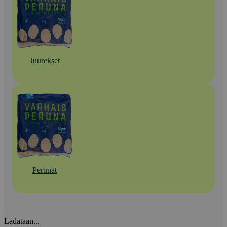
Juurekset
Perunat
Ladataan...