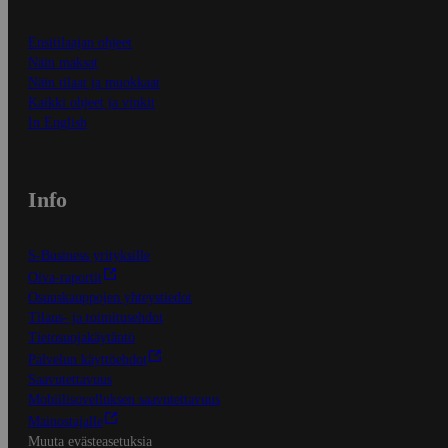
Ensitilaajan ohjeet
Näin maksat
Näin tilaat ja muokkaat
Kaikki ohjeet ja vinkit
In English
Info
S-Business yrityksille
Oiva-raportit
Osuuskauppojen yhteystiedot
Tilaus- ja toimitusehdot
Tietosuojakäytäntö
Palvelun käyttöehdot
Saavutettavuus
Mobiilisovelluksen saavutettavuus
Mainostajalle
Muuta evästeasetuksia