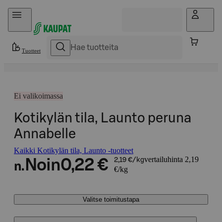
Hyppää sisältöön
Tuotteet
Ei valikoimassa
Kotikylän tila, Launto peruna
Annabelle
Kaikki Kotikylän tila, Launto -tuotteet
vertailuhinta 2,19
Noin
0,22 €
2,19 €/kg
n.
€/kg
Valitse toimitustapa