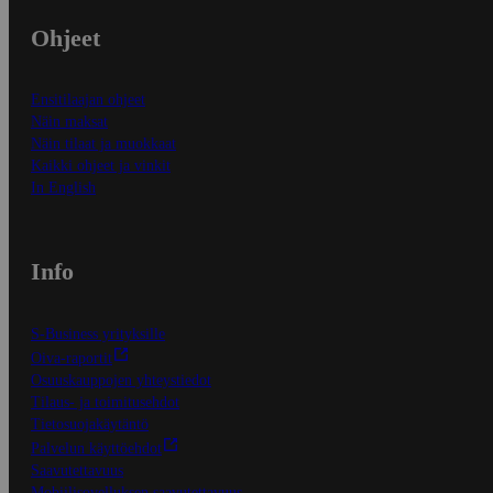
Ohjeet
Ensitilaajan ohjeet
Näin maksat
Näin tilaat ja muokkaat
Kaikki ohjeet ja vinkit
In English
Info
S-Business yrityksille
Oiva-raportit
Osuuskauppojen yhteystiedot
Tilaus- ja toimitusehdot
Tietosuojakäytäntö
Palvelun käyttöehdot
Saavutettavuus
Mobiilisovelluksen saavutettavuus