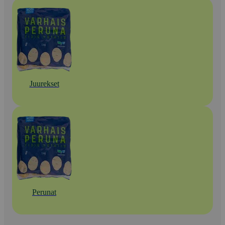
Juurekset
Perunat