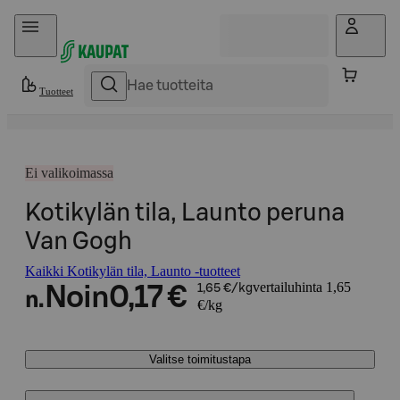
Hyppää sisältöön
Tuotteet
Ei valikoimassa
Kotikylän tila, Launto peruna
Van Gogh
Kaikki Kotikylän tila, Launto -tuotteet
vertailuhinta 1,65
Noin
0,17 €
1,65 €/kg
n.
€/kg
Valitse toimitustapa