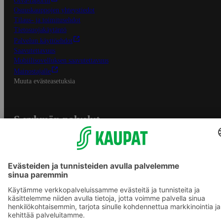
Oiva-raportit
Osuuskauppojen yhteystiedot
Tilaus- ja toimitusehdot
Tietosuojakäytäntö
Palvelun käyttöehdot
Saavutettavuus
Mobiilisovelluksen saavutettavuus
Mainostajalle
Muuta evästeasetuksia
S-ryhmän palvelut
S-ryhmä
Asiakasomistajuus
Yhteishyvä Ruoka -sovellus
S-ostoslista -sovellus
Prisma.fi
Sokos.fi
S-Pankki