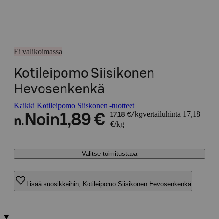
Ei valikoimassa
Kotileipomo Siisikonen
Hevosenkenkä
Kaikki Kotileipomo Siiskonen -tuotteet
vertailuhinta 17,18
Noin
1,89 €
17,18 €/kg
n.
€/kg
Valitse toimitustapa
Lisää suosikkeihin, Kotileipomo Siisikonen Hevosenkenkä