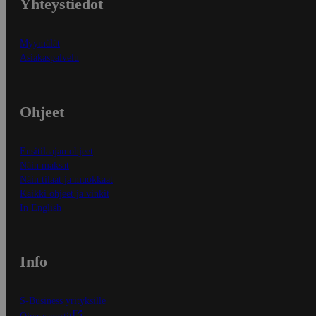
Yhteystiedot
Myymälät
Asiakaspalvelu
Ohjeet
Ensitilaajan ohjeet
Näin maksat
Näin tilaat ja muokkaat
Kaikki ohjeet ja vinkit
In English
Info
S-Business yrityksille