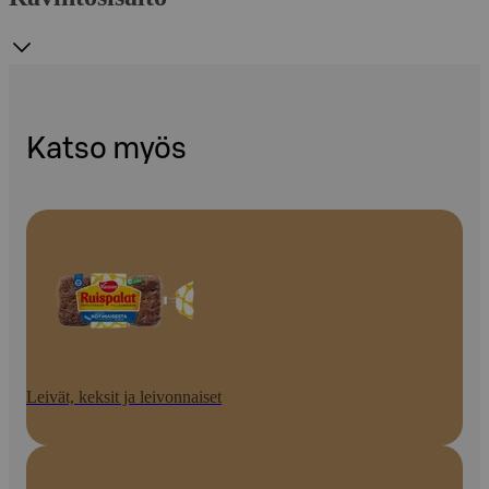
Katso myös
Leivät, keksit ja leivonnaiset