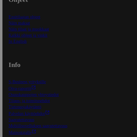
Ensitilaajan ohjeet
Näin maksat
Näin tilaat ja muokkaat
Kaikki ohjeet ja vinkit
In English
Info
S-Business yrityksille
Oiva-raportit
Osuuskauppojen yhteystiedot
Tilaus- ja toimitusehdot
Tietosuojakäytäntö
Palvelun käyttöehdot
Saavutettavuus
Mobiilisovelluksen saavutettavuus
Mainostajalle