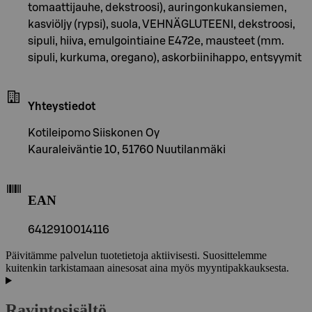
tomaattijauhe, dekstroosi), auringonkukansiemen,
kasviöljy (rypsi), suola, VEHNÄGLUTEENI, dekstroosi,
sipuli, hiiva, emulgointiaine E472e, mausteet (mm.
sipuli, kurkuma, oregano), askorbiinihappo, entsyymit
Yhteystiedot
Kotileipomo Siiskonen Oy
Kauraleiväntie 10, 51760 Nuutilanmäki
EAN
6412910014116
Päivitämme palvelun tuotetietoja aktiivisesti. Suosittelemme
kuitenkin tarkistamaan ainesosat aina myös myyntipakkauksesta.
Ravintosisältö