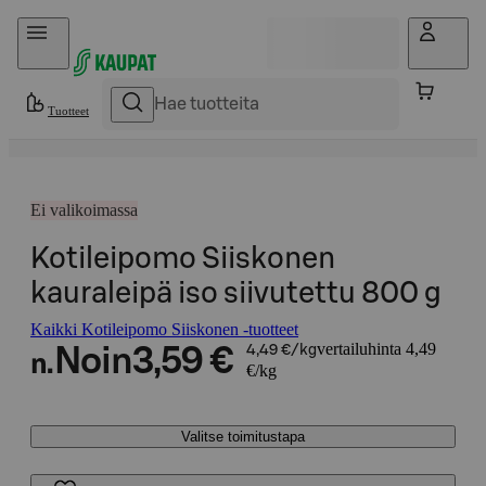
Hyppää sisältöön
Tuotteet
Ei valikoimassa
Kotileipomo Siiskonen
kauraleipä iso siivutettu 800 g
Kaikki Kotileipomo Siiskonen -tuotteet
vertailuhinta 4,49
Noin
3,59 €
4,49 €/kg
n.
€/kg
Valitse toimitustapa