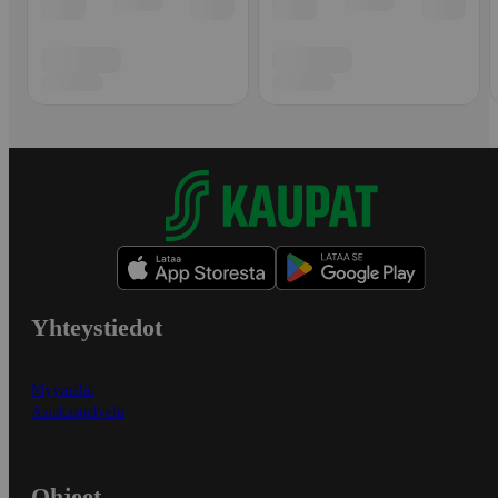
Yhteystiedot
Myymälät
Asiakaspalvelu
Ohjeet