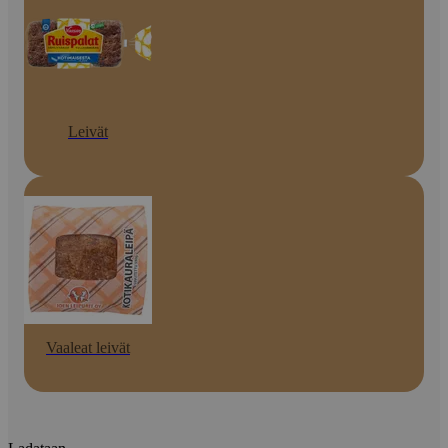
Leivät
Vaaleat leivät