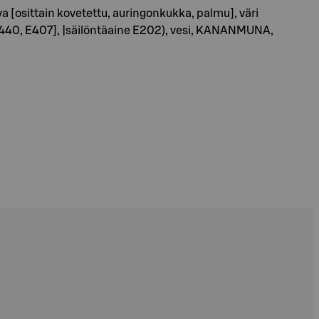
 [osittain kovetettu, auringonkukka, palmu], väri
t [E440, E407], |säilöntäaine E202), vesi, KANANMUNA,