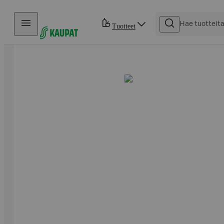
Hyppää sisältöön
Tuotteet