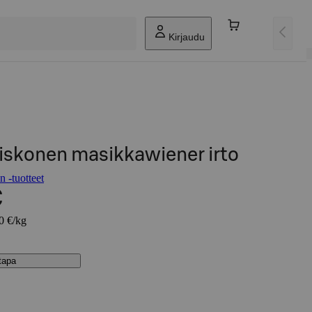
Kirjaudu
iiskonen masikkawiener irto
 -tuotteet
€
50 €/kg
stapa