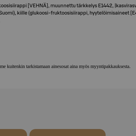
oosisiirappi [VEHNÄ], muunnettu tärkkelys E1442, |kasvirasva
Suomi), kiille (glukoosi-fruktoosisiirappi, hyytelöimisainee
\
lemme kuitenkin tarkistamaan ainesosat aina myös myyntipakkauksesta.