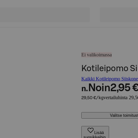
Ei valikoimassa
Kotileipomo S
Kaikki Kotileipomo Siiskonen
Noin
2,95 
n.
vertailuhinta 29,
29,50 €/kg
Valitse toimitu
Lisää
suosikkeihin,