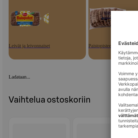
Leivät ja leivonnaiset
Paistopisteen tuotteet
Ladataan...
Vaihtelua ostoskoriin
Ohita listaus