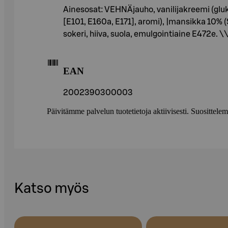
Ainesosat: VEHNÄjauho, vanilijakreemi (gluk
[E101, E160a, E171], aromi), |mansikka 10% (
sokeri, hiiva, suola, emulgointiaine E472e. \
EAN
2002390300003
Päivitämme palvelun tuotetietoja aktiivisesti. Suositte
Katso myös