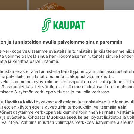
Makeat leivonnaiset