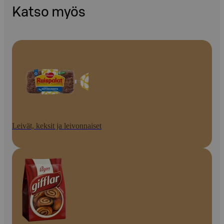
Katso myös
Leivät, keksit ja leivonnaiset