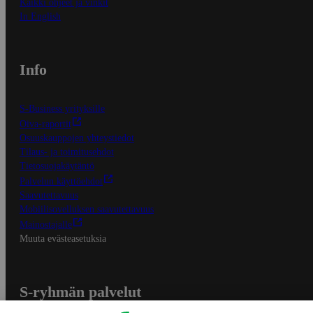
Kaikki ohjeet ja vinkit
In English
Info
S-Business yrityksille
Oiva-raportit
Osuuskauppojen yhteystiedot
Tilaus- ja toimitusehdot
Tietosuojakäytäntö
Palvelun käyttöehdot
Saavutettavuus
Mobiilisovelluksen saavutettavuus
Mainostajalle
Muuta evästeasetuksia
S-ryhmän palvelut