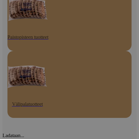
Paistopisteen tuotteet
Välipalatuotteet
Ladataan...