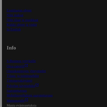
Ensitilaajan ohjeet
Näin maksat
Näin tilaat ja muokkaat
Kaikki ohjeet ja vinkit
In English
Info
S-Business yrityksille
Oiva-raportit
Osuuskauppojen yhteystiedot
Tilaus- ja toimitusehdot
Tietosuojakäytäntö
Palvelun käyttöehdot
Saavutettavuus
Mobiilisovelluksen saavutettavuus
Mainostajalle
Muuta evästeasetuksia