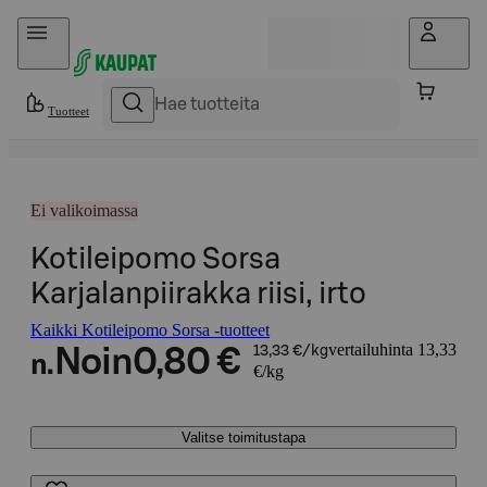
Hyppää sisältöön
Tuotteet
Ei valikoimassa
Kotileipomo Sorsa
Karjalanpiirakka riisi, irto
Kaikki Kotileipomo Sorsa -tuotteet
vertailuhinta 13,33
Noin
0,80 €
13,33 €/kg
n.
€/kg
Valitse toimitustapa