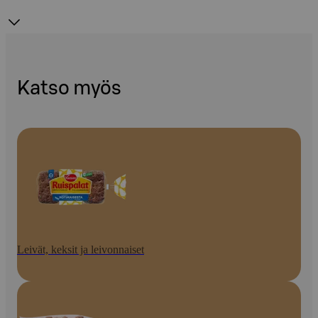
Katso myös
Leivät, keksit ja leivonnaiset