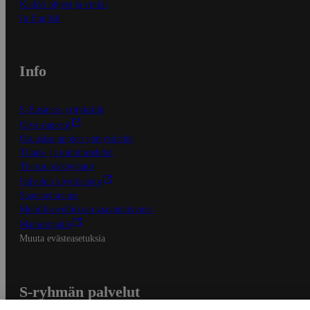
Kaikki ohjeet ja vinkit
In English
Info
S-Business yrityksille
Oiva-raportit
Osuuskauppojen yhteystiedot
Tilaus- ja toimitusehdot
Tietosuojakäytäntö
Palvelun käyttöehdot
Saavutettavuus
Mobiilisovelluksen saavutettavuus
Mainostajalle
Muuta evästeasetuksia
S-ryhmän palvelut