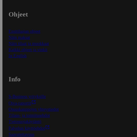
Ohjeet
Ensitilaajan ohjeet
Näin maksat
Näin tilaat ja muokkaat
Kaikki ohjeet ja vinkit
In English
Info
S-Business yrityksille
Oiva-raportit
Osuuskauppojen yhteystiedot
Tilaus- ja toimitusehdot
Tietosuojakäytäntö
Palvelun käyttöehdot
Saavutettavuus