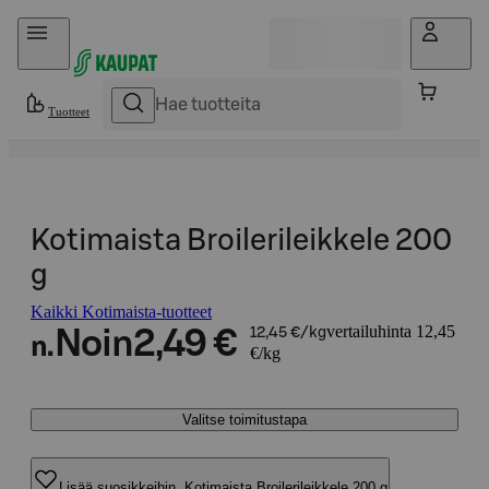
Hyppää sisältöön
Tuotteet
Kotimaista Broilerileikkele 200
g
Kaikki Kotimaista-tuotteet
vertailuhinta 12,45
Noin
2,49 €
12,45 €/kg
n.
€/kg
Valitse toimitustapa
Lisää suosikkeihin, Kotimaista Broilerileikkele 200 g