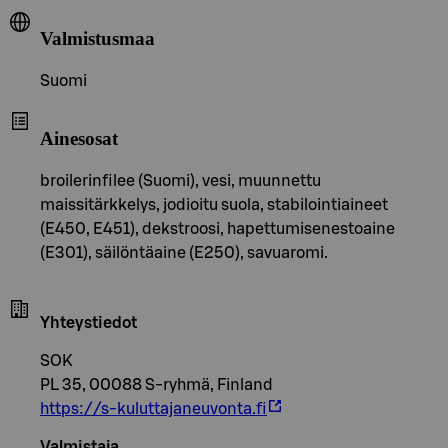
Valmistusmaa
Suomi
Ainesosat
broilerinfilee (Suomi), vesi, muunnettu
maissitärkkelys, jodioitu suola, stabilointiaineet
(E450, E451), dekstroosi, hapettumisenestoaine
(E301), säilöntäaine (E250), savuaromi.
Yhteystiedot
SOK
PL 35, 00088 S-ryhmä, Finland
https://s-kuluttajaneuvonta.fi
Valmistaja