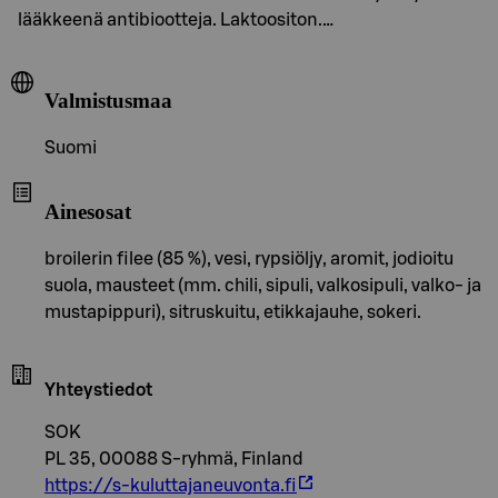
lääkkeenä antibiootteja. Laktoositon.…
Valmistusmaa
Suomi
Ainesosat
broilerin filee (85 %), vesi, rypsiöljy, aromit, jodioitu
suola, mausteet (mm. chili, sipuli, valkosipuli, valko- ja
mustapippuri), sitruskuitu, etikkajauhe, sokeri.
Yhteystiedot
SOK
PL 35, 00088 S-ryhmä, Finland
https://s-kuluttajaneuvonta.fi