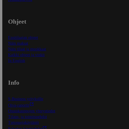
Ohjeet
Ensitilaajan ohjeet
Näin maksat
Näin tilaat ja muokkaat
Kaikki ohjeet ja vinkit
In English
Info
S-Business yrityksille
Oiva-raportit
Osuuskauppojen yhteystiedot
Tilaus- ja toimitusehdot
Tietosuojakäytäntö
Palvelun käyttöehdot