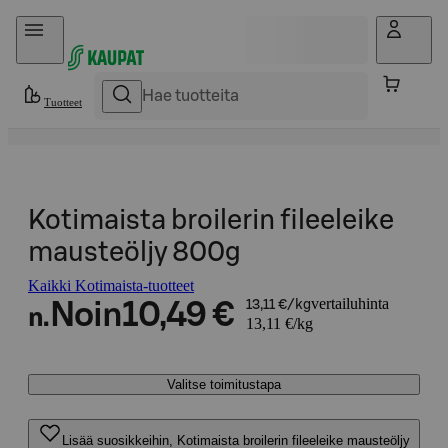
Hyppää sisältöön
Tuotteet
Kotimaista broilerin fileeleike
mausteöljy 800g
Kaikki Kotimaista-tuotteet
vertailuhinta
Noin
10,49 €
13,11 €/kg
n.
13,11 €/kg
Valitse toimitustapa
Lisää suosikkeihin, Kotimaista broilerin fileeleike mausteöljy