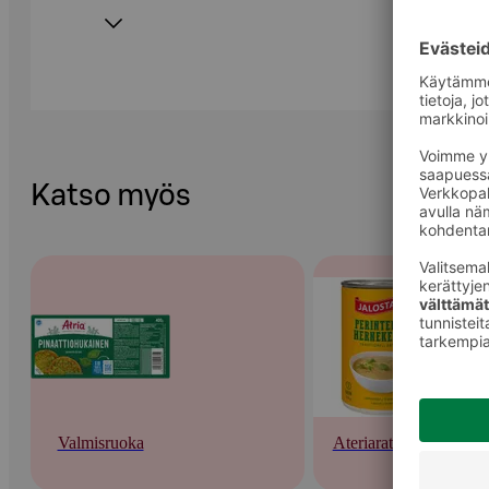
Katso myös
Valmisruoka
Ateriaratkaisut