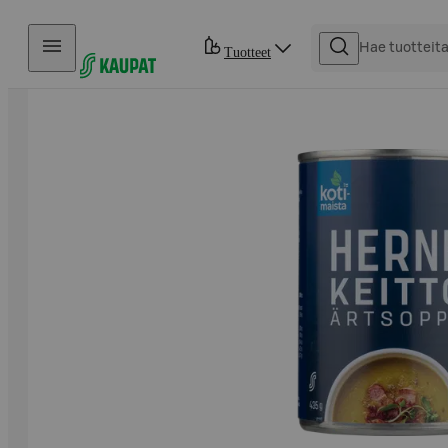
Hyppää sisältöön
Tuotteet