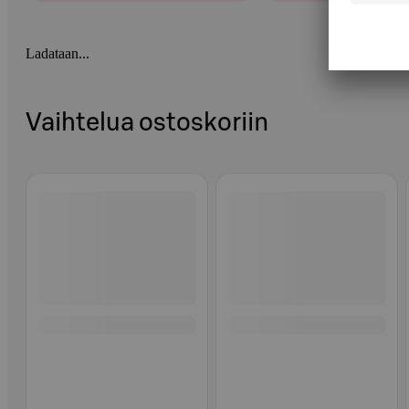
Ladataan...
Vaihtelua ostoskoriin
Ohita listaus