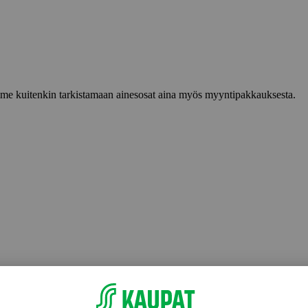
lemme kuitenkin tarkistamaan ainesosat aina myös myyntipakkauksesta.