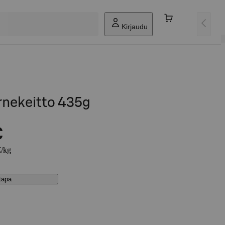
Kirjaudu
rnekeitto 435g
€
€/kg
stapa