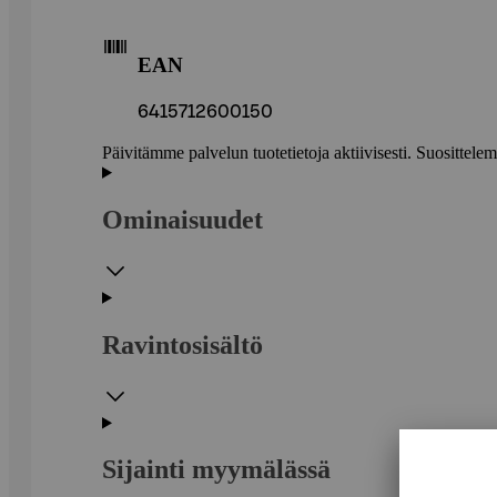
EAN
6415712600150
Päivitämme palvelun tuotetietoja aktiivisesti. Suositte
Ominaisuudet
Ravintosisältö
Sijainti myymälässä