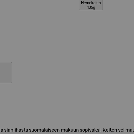
Hernekeitto
435g
a sianlihasta suomalaiseen makuun sopivaksi. Keiton voi maust