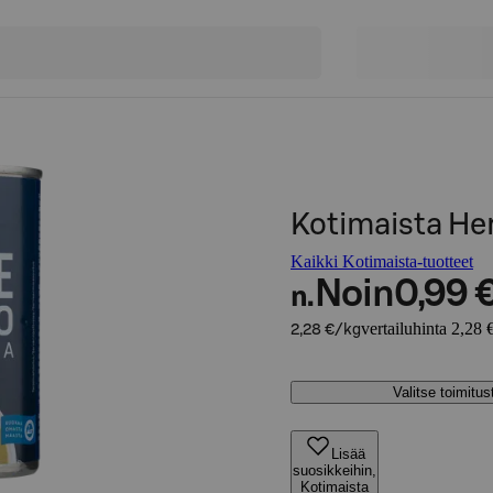
Kotimaista He
Kaikki Kotimaista-tuotteet
Noin
0,99 
n.
vertailuhinta 2,28 
2,28 €/kg
Valitse toimitu
Lisää
suosikkeihin,
Kotimaista