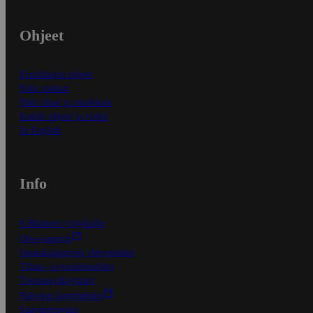
Ohjeet
Ensitilaajan ohjeet
Näin maksat
Näin tilaat ja muokkaat
Kaikki ohjeet ja vinkit
In English
Info
S-Business yrityksille
Oiva-raportit
Osuuskauppojen yhteystiedot
Tilaus- ja toimitusehdot
Tietosuojakäytäntö
Palvelun käyttöehdot
Saavutettavuus