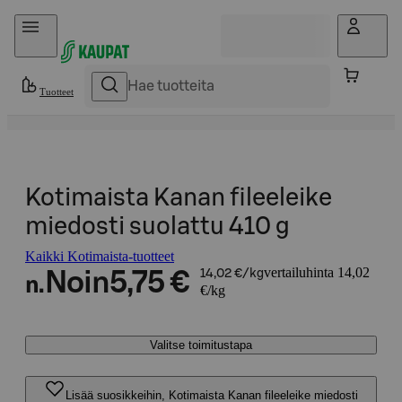
Hyppää sisältöön
Tuotteet
Kotimaista Kanan fileeleike
miedosti suolattu 410 g
Kaikki Kotimaista-tuotteet
vertailuhinta 14,02
Noin
5,75 €
14,02 €/kg
n.
€/kg
Valitse toimitustapa
Lisää suosikkeihin, Kotimaista Kanan fileeleike miedosti