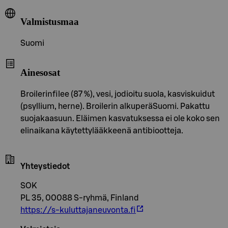
Valmistusmaa
Suomi
Ainesosat
Broilerinfilee (87 %), vesi, jodioitu suola, kasviskuidut
(psyllium, herne). Broilerin alkuperäSuomi. Pakattu
suojakaasuun. Eläimen kasvatuksessa ei ole koko sen
elinaikana käytettylääkkeenä antibiootteja.
Yhteystiedot
SOK
PL 35, 00088 S-ryhmä, Finland
https://s-kuluttajaneuvonta.fi