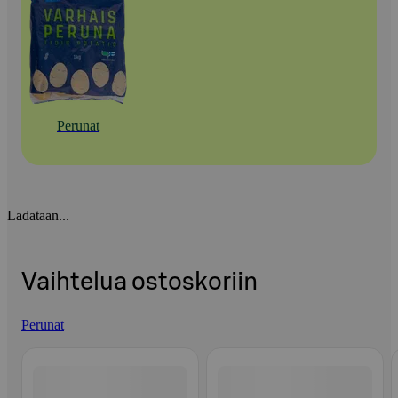
Perunat
Ladataan...
Vaihtelua ostoskoriin
Perunat
Ohita listaus