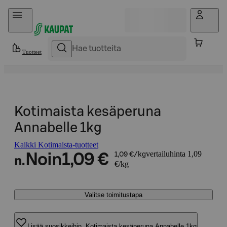
Hyppää sisältöön
Tuotteet
Kotimaista kesäperuna
Annabelle 1kg
Kaikki Kotimaista-tuotteet
vertailuhinta 1,09
Noin
1,09 €
1,09 €/kg
n.
€/kg
Valitse toimitustapa
Lisää suosikkeihin, Kotimaista kesäperuna Annabelle 1kg