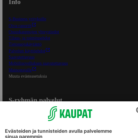
Info
S-Business yrityksille
Oiva-raportit
Osuuskauppojen yhteystiedot
Tilaus- ja toimitusehdot
Tietosuojakäytäntö
Palvelun käyttöehdot
Saavutettavuus
Mobiilisovelluksen saavutettavuus
Mainostajalle
Muuta evästeasetuksia
S-ryhmän palvelut
S-ryhmä
Asiakasomistajuus
Yhteishyvä Ruoka -sovellus