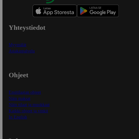
Yhteystiedot
Myymälät
Asiakaspalvelu
Ohjeet
Ensitilaajan ohjeet
Näin maksat
Näin tilaat ja muokkaat
Kaikki ohjeet ja vinkit
In English