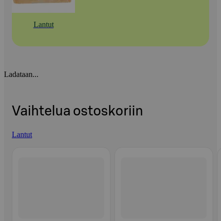
Lantut
Ladataan...
Vaihtelua ostoskoriin
Lantut
Ohita listaus