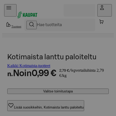
Hyppää sisältöön
Tuotteet
Kotimaista lanttu paloiteltu
Kaikki Kotimaista-tuotteet
vertailuhinta 2,79
Noin
0,99 €
2,79 €/kg
n.
€/kg
Valitse toimitustapa
Lisää suosikkeihin, Kotimaista lanttu paloiteltu