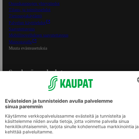
Osuuskauppojen yhteystiedot
Tilaus- ja toimitusehdot
Tietosuojakäytäntö
Palvelun käyttöehdot
Saavutettavuus
Mobiilisovelluksen saavutettavuus
Mainostajalle
Muuta evästeasetuksia
S-ryhmän palvelut
S-ryhmä
Asiakasomistajuus
Yhteishyvä Ruoka -sovellus
S-ostoslista -sovellus
Prisma.fi
Sokos.fi
S-Pankki
Yhteishyvä