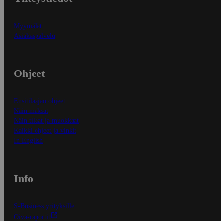
Myymälät
Asiakaspalvelu
Ohjeet
Ensitilaajan ohjeet
Näin maksat
Näin tilaat ja muokkaat
Kaikki ohjeet ja vinkit
In English
Info
S-Business yrityksille
Oiva-raportit