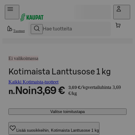
Hyppää sisältöön
Tuotteet
Ei valikoimassa
Kotimaista Lanttusose 1 kg
Kaikki Kotimaista-tuotteet
vertailuhinta 3,69
Noin
3,69 €
3,69 €/kg
n.
€/kg
Valitse toimitustapa
Lisää suosikkeihin, Kotimaista Lanttusose 1 kg