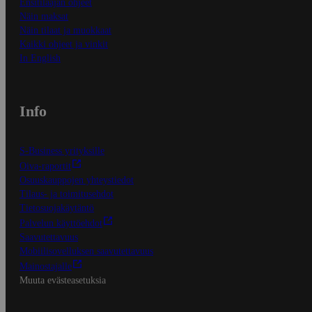
Ensitilaajan ohjeet
Näin maksat
Näin tilaat ja muokkaat
Kaikki ohjeet ja vinkit
In English
Info
S-Business yrityksille
Oiva-raportit
Osuuskauppojen yhteystiedot
Tilaus- ja toimitusehdot
Tietosuojakäytäntö
Palvelun käyttöehdot
Saavutettavuus
Mobiilisovelluksen saavutettavuus
Mainostajalle
Muuta evästeasetuksia