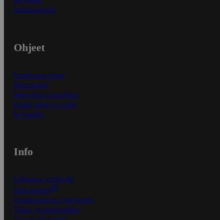
Asiakaspalvelu
Ohjeet
Ensitilaajan ohjeet
Näin maksat
Näin tilaat ja muokkaat
Kaikki ohjeet ja vinkit
In English
Info
S-Business yrityksille
Oiva-raportit
Osuuskauppojen yhteystiedot
Tilaus- ja toimitusehdot
Tietosuojakäytäntö