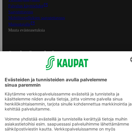
Palvelun käyttöehdot
Saavutettavuus
Mobiilisovelluksen saavutettavuus
Mainostajalle
Muuta evästeasetuksia
S-ryhmän palvelut
S-ryhmä
Asiakasomistajuus
Yhteishyvä Ruoka -sovellus
S-ostoslista -sovellus
Prisma.fi
Sokos.fi
S-Pankki
Yhteishyvä
Sokos Hotels
Raflaamo