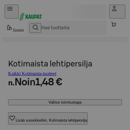
Hyppää sisältöön
Tuotteet
Kotimaista lehtipersilja
Kaikki Kotimaista-tuotteet
Noin
1,48 €
n.
Valitse toimitustapa
Lisää suosikkeihin, Kotimaista lehtipersilja