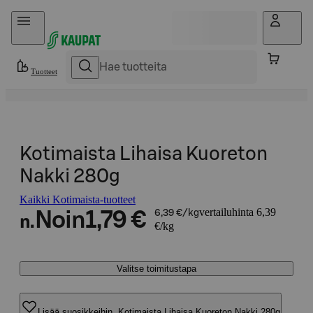
Hyppää sisältöön
Tuotteet
Kotimaista Lihaisa Kuoreton
Nakki 280g
Kaikki Kotimaista-tuotteet
vertailuhinta 6,39
Noin
1,79 €
6,39 €/kg
n.
€/kg
Valitse toimitustapa
Lisää suosikkeihin, Kotimaista Lihaisa Kuoreton Nakki 280g