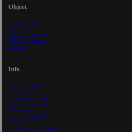
Ohjeet
Ensitilaajan ohjeet
Näin maksat
Näin tilaat ja muokkaat
Kaikki ohjeet ja vinkit
In English
Info
S-Business yrityksille
Oiva-raportit
Osuuskauppojen yhteystiedot
Tilaus- ja toimitusehdot
Tietosuojakäytäntö
Palvelun käyttöehdot
Saavutettavuus
Mobiilisovelluksen saavutettavuus