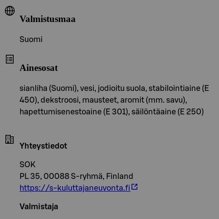
Valmistusmaa
Suomi
Ainesosat
sianliha (Suomi), vesi, jodioitu suola, stabilointiaine (E
450), dekstroosi, mausteet, aromit (mm. savu),
hapettumisenestoaine (E 301), säilöntäaine (E 250)
Yhteystiedot
SOK
PL 35, 00088 S-ryhmä, Finland
https://s-kuluttajaneuvonta.fi
Valmistaja