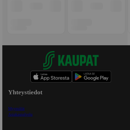
Yhteystiedot
Myymälät
Asiakaspalvelu