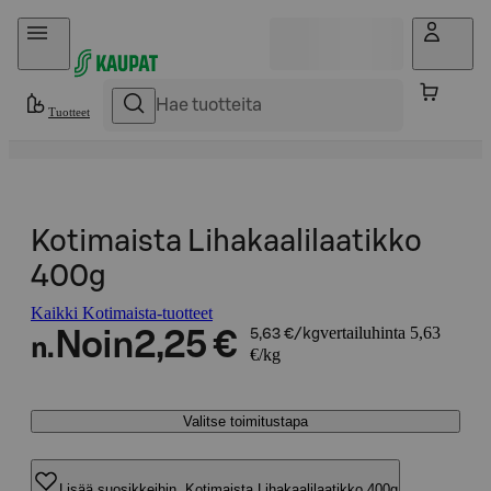
Hyppää sisältöön
Tuotteet
Kotimaista Lihakaalilaatikko
400g
Kaikki Kotimaista-tuotteet
vertailuhinta 5,63
Noin
2,25 €
5,63 €/kg
n.
€/kg
Valitse toimitustapa
Lisää suosikkeihin, Kotimaista Lihakaalilaatikko 400g