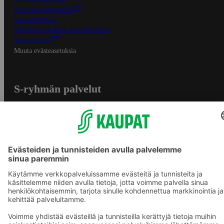
Palvelun käyttöehdot
Saavutettavuus
Mobiilisovelluksen saavutettavuus
Mainostajalle
Muuta evästeasetuksia
S-ryhmän palvelut
S-ryhmä
Asiakasomistajuus
Yhteishyvä Ruoka -sovellus
S-ostoslista -sovellus
Prisma.fi
Sokos.fi
S-Pankki
Yhteishyvä
Sokos Hotels
Raflaamo