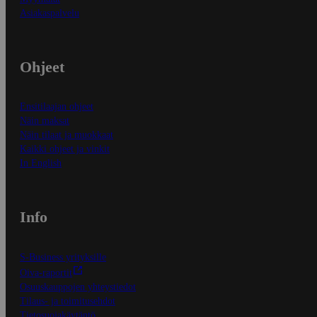
Asiakaspalvelu
Ohjeet
Ensitilaajan ohjeet
Näin maksat
Näin tilaat ja muokkaat
Kaikki ohjeet ja vinkit
In English
Info
S-Business yrityksille
Oiva-raportit
Osuuskauppojen yhteystiedot
Tilaus- ja toimitusehdot
Tietosuojakäytäntö