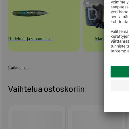
Hedelmät ja vihannekset
Marjat
Ladataan...
Vaihtelua ostoskoriin
Ohita listaus