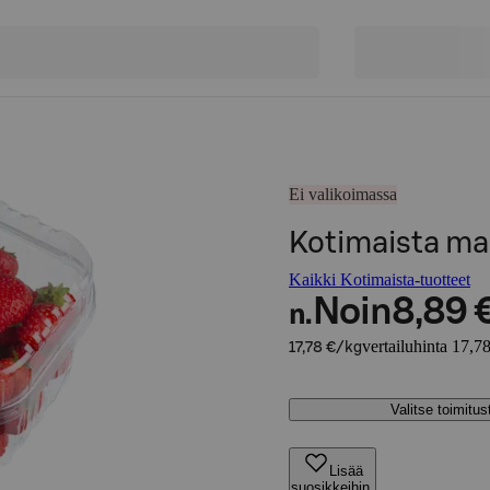
Ei valikoimassa
Kotimaista ma
Kaikki Kotimaista-tuotteet
Noin
8,89 
n.
vertailuhinta 17,7
17,78 €/kg
Valitse toimitu
Lisää
suosikkeihin,