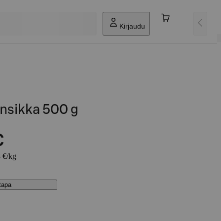
Kirjaudu
nsikka 500 g
€
8 €/kg
stapa