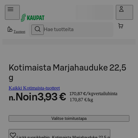
Hyppää sisältöön
Tuotteet
Kotimaista Marjahauduke 22,5
g
Kaikki Kotimaista-tuotteet
vertailuhinta
Noin
3,93 €
170,87 €/kg
n.
170,87 €/kg
Valitse toimitustapa
Lisää suosikkeihin, Kotimaista Marjahauduke 22,5 g