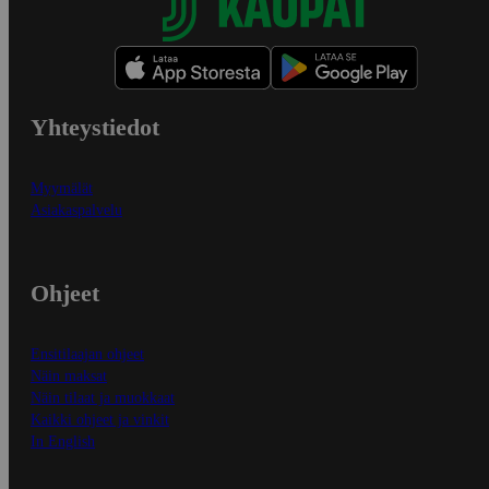
Yhteystiedot
Myymälät
Asiakaspalvelu
Ohjeet
Ensitilaajan ohjeet
Näin maksat
Näin tilaat ja muokkaat
Kaikki ohjeet ja vinkit
In English