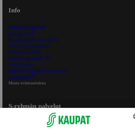
Info
S-Business yrityksille
Oiva-raportit
Osuuskauppojen yhteystiedot
Tilaus- ja toimitusehdot
Tietosuojakäytäntö
Palvelun käyttöehdot
Saavutettavuus
Mobiilisovelluksen saavutettavuus
Mainostajalle
Muuta evästeasetuksia
S-ryhmän palvelut
S-ryhmä
Asiakasomistajuus