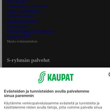
Oiva-raportit
Osuuskauppojen yhteystiedot
Tilaus- ja toimitusehdot
Tietosuojakäytäntö
Palvelun käyttöehdot
Saavutettavuus
Mobiilisovelluksen saavutettavuus
Mainostajalle
Muuta evästeasetuksia
S-ryhmän palvelut
S-ryhmä
Asiakasomistajuus
Yhteishyvä Ruoka -sovellus
S-ostoslista -sovellus
Prisma.fi
Sokos.fi
S-Pankki