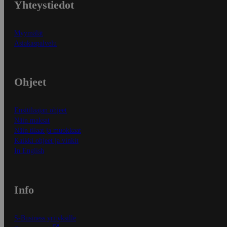
Yhteystiedot
Myymälät
Asiakaspalvelu
Ohjeet
Ensitilaajan ohjeet
Näin maksat
Näin tilaat ja muokkaat
Kaikki ohjeet ja vinkit
In English
Info
S-Business yrityksille