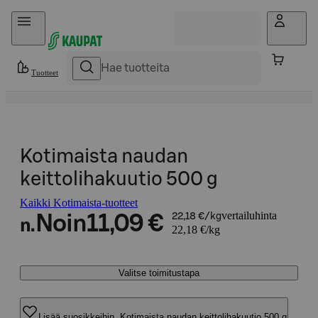
Hyppää sisältöön
Tuotteet
Kotimaista naudan
keittolihakuutio 500 g
Kaikki Kotimaista-tuotteet
vertailuhinta
Noin
11,09 €
22,18 €/kg
n.
22,18 €/kg
Valitse toimitustapa
Lisää suosikkeihin, Kotimaista naudan keittolihakuutio 500 g