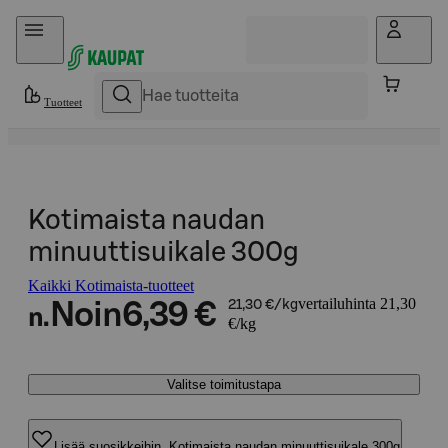
Hyppää sisältöön
Tuotteet
Kotimaista naudan
minuuttisuikale 300g
Kaikki Kotimaista-tuotteet
vertailuhinta 21,30
Noin
6,39 €
21,30 €/kg
n.
€/kg
Valitse toimitustapa
Lisää suosikkeihin, Kotimaista naudan minuuttisuikale 300g