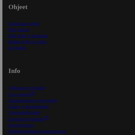
Ohjeet
Ensitilaajan ohjeet
Näin maksat
Näin tilaat ja muokkaat
Kaikki ohjeet ja vinkit
In English
Info
S-Business yrityksille
Oiva-raportit
Osuuskauppojen yhteystiedot
Tilaus- ja toimitusehdot
Tietosuojakäytäntö
Palvelun käyttöehdot
Saavutettavuus
Mobiilisovelluksen saavutettavuus