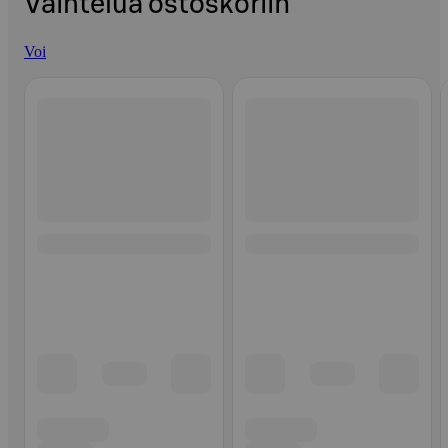
Vaihtelua ostoskoriin
Voi
Ohita listaus