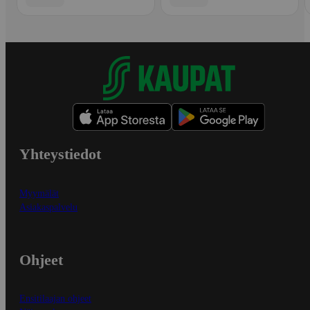
Yhteystiedot
Myymälät
Asiakaspalvelu
Ohjeet
Ensitilaajan ohjeet