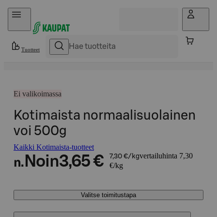
Hyppää sisältöön
Tuotteet
Ei valikoimassa
Kotimaista normaalisuolainen
voi 500g
Kaikki Kotimaista-tuotteet
vertailuhinta 7,30
Noin
3,65 €
7,30 €/kg
n.
€/kg
Valitse toimitustapa