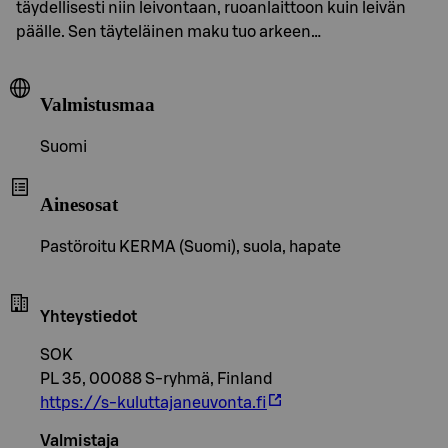
täydellisesti niin leivontaan, ruoanlaittoon kuin leivän
päälle. Sen täyteläinen maku tuo arkeen…
Valmistusmaa
Suomi
Ainesosat
Pastöroitu KERMA (Suomi), suola, hapate
Yhteystiedot
SOK
PL 35, 00088 S-ryhmä, Finland
https://s-kuluttajaneuvonta.fi
Valmistaja