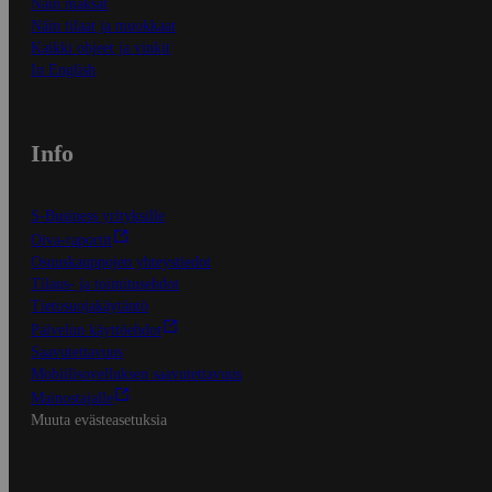
Näin maksat
Näin tilaat ja muokkaat
Kaikki ohjeet ja vinkit
In English
Info
S-Business yrityksille
Oiva-raportit
Osuuskauppojen yhteystiedot
Tilaus- ja toimitusehdot
Tietosuojakäytäntö
Palvelun käyttöehdot
Saavutettavuus
Mobiilisovelluksen saavutettavuus
Mainostajalle
Muuta evästeasetuksia