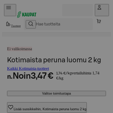
Hyppää sisältöön
Tuotteet
Ei valikoimassa
Kotimaista peruna luomu 2 kg
Kaikki Kotimaista-tuotteet
vertailuhinta 1,74
Noin
3,47 €
1,74 €/kg
n.
€/kg
Valitse toimitustapa
Lisää suosikkeihin, Kotimaista peruna luomu 2 kg