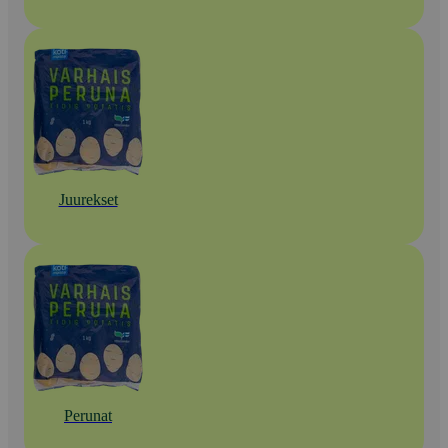
Juurekset
Perunat