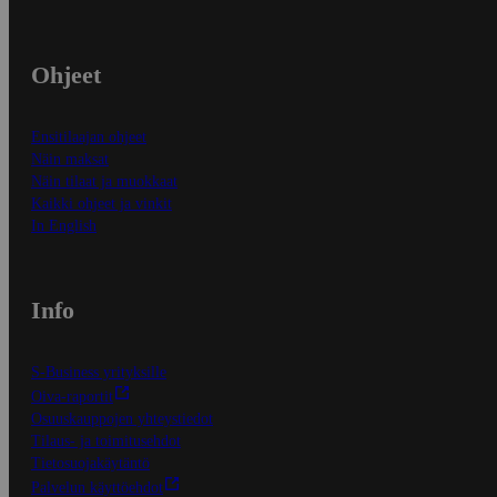
Ohjeet
Ensitilaajan ohjeet
Näin maksat
Näin tilaat ja muokkaat
Kaikki ohjeet ja vinkit
In English
Info
S-Business yrityksille
Oiva-raportit
Osuuskauppojen yhteystiedot
Tilaus- ja toimitusehdot
Tietosuojakäytäntö
Palvelun käyttöehdot