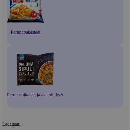
Perunapakasteet
Perunasuikaleet ja -sekoitukset
Ladataan...