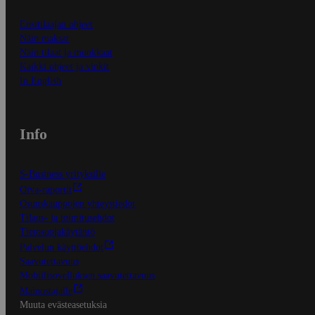
Ensitilaajan ohjeet
Näin maksat
Näin tilaat ja muokkaat
Kaikki ohjeet ja vinkit
In English
Info
S-Business yrityksille
Oiva-raportit
Osuuskauppojen yhteystiedot
Tilaus- ja toimitusehdot
Tietosuojakäytäntö
Palvelun käyttöehdot
Saavutettavuus
Mobiilisovelluksen saavutettavuus
Mainostajalle
Muuta evästeasetuksia