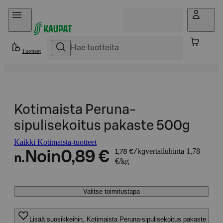
Hyppää sisältöön
Tuotteet
Kotimaista Peruna-
sipulisekoitus pakaste 500g
Kaikki Kotimaista-tuotteet
vertailuhinta 1,78
Noin
0,89 €
1,78 €/kg
n.
€/kg
Valitse toimitustapa
Lisää suosikkeihin, Kotimaista Peruna-sipulisekoitus pakaste