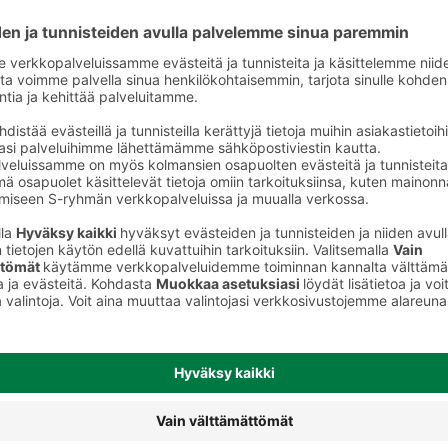
et
Marjapakasteet