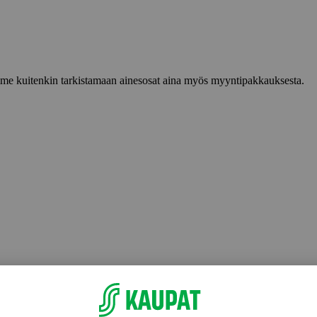
lemme kuitenkin tarkistamaan ainesosat aina myös myyntipakkauksesta.