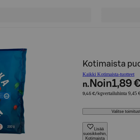
Kotimaista pu
Kaikki Kotimaista-tuotteet
Noin
1,89 
n.
vertailuhinta 9,45 
9,45 €/kg
Valitse toimitu
Lisää
suosikkeihin,
Kotimaista