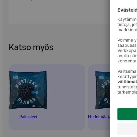
Katso myös
Pakasteet
Hedelmä- ja marjapakaste