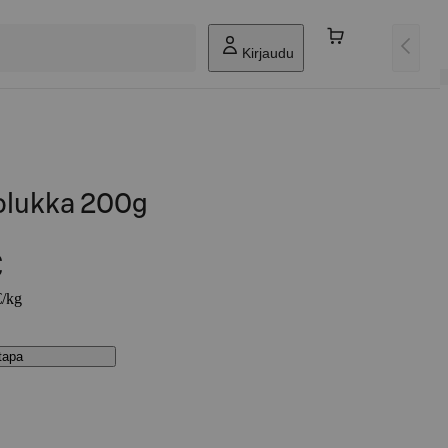
Kirjaudu
olukka 200g
€
€/kg
stapa