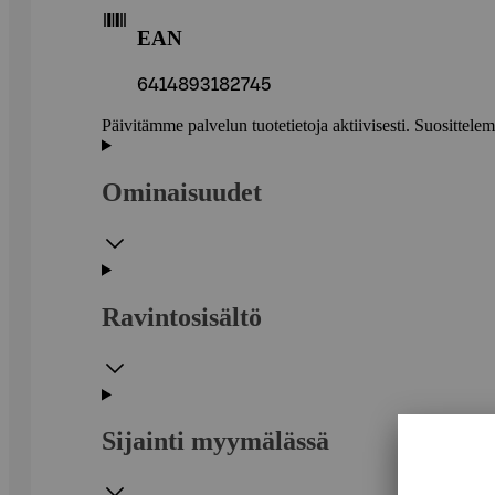
EAN
6414893182745
Päivitämme palvelun tuotetietoja aktiivisesti. Suositte
Ominaisuudet
Ravintosisältö
Sijainti myymälässä