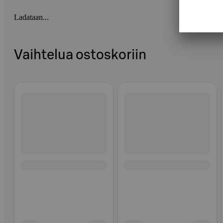
Ladataan...
Vaihtelua ostoskoriin
Ohita listaus