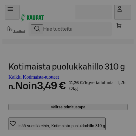
Hyppää sisältöön
Tuotteet
Kotimaista puolukkahillo 310 g
Kaikki Kotimaista-tuotteet
vertailuhinta 11,26
Noin
3,49 €
11,26 €/kg
n.
€/kg
Valitse toimitustapa
Lisää suosikkeihin, Kotimaista puolukkahillo 310 g