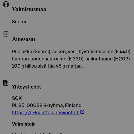
Valmistusmaa
Suomi
Ainesosat
Puolukka (Suomi), sokeri, vesi, hyytelöimisaine (E 440),
happamuudensäätöaine (E 330), säilöntäaine (E 202).
100 g hilloa sisältää 45 g marjaa.
Yhteystiedot
SOK
PL 35, 00088 S-ryhmä, Finland
https://s-kuluttajaneuvonta.fi
Valmistaja