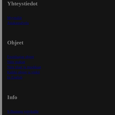
Yhteystiedot
Myymälät
Asiakaspalvelu
Ohjeet
Ensitilaajan ohjeet
Näin maksat
Näin tilaat ja muokkaat
Kaikki ohjeet ja vinkit
In English
Info
S-Business yrityksille