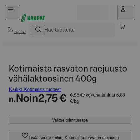
Hyppää sisältöön
Tuotteet
Kotimaista rasvaton raejuusto
vähälaktoosinen 400g
Kaikki Kotimaista-tuotteet
vertailuhinta 6,88
Noin
2,75 €
6,88 €/kg
n.
€/kg
Valitse toimitustapa
Lisää suosikkeihin, Kotimaista rasvaton raejuusto