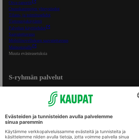
Oiva-raportit
Osuuskauppojen yhteystiedot
Tilaus- ja toimitusehdot
Tietosuojakäytäntö
Palvelun käyttöehdot
Saavutettavuus
Mobiilisovelluksen saavutettavuus
Mainostajalle
Muuta evästeasetuksia
S-ryhmän palvelut
S-ryhmä
Asiakasomistajuus
Yhteishyvä Ruoka -sovellus
S-ostoslista -sovellus
Prisma.fi
Sokos.fi
S-Pankki