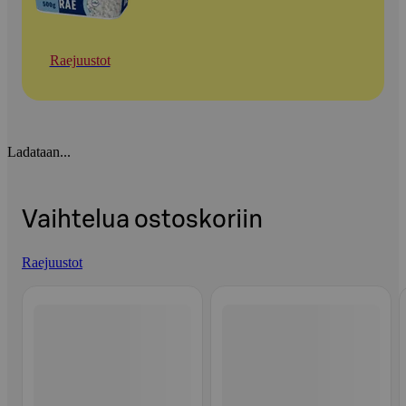
Raejuustot
Ladataan...
Vaihtelua ostoskoriin
Raejuustot
Ohita listaus