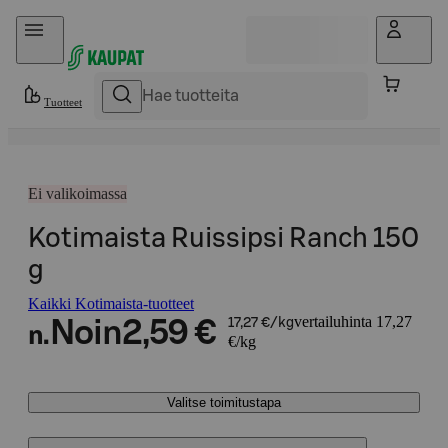
Hyppää sisältöön
Tuotteet
Ei valikoimassa
Kotimaista Ruissipsi Ranch 150
g
Kaikki Kotimaista-tuotteet
vertailuhinta 17,27
Noin
2,59 €
17,27 €/kg
n.
€/kg
Valitse toimitustapa