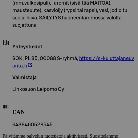
(mm.valkosipuli), aromit (sisältää MAITOA),
mausteuute), kasviöljy (rypsi tai rapsi), vesi, jodioitu
suola, hiiva. SÄILYTYS huoneenlämmössä valolta
suojattuna
Yhteystiedot
SOK, PL 35, 00088 S-ryhmä,
https://s-kuluttajaneuv
onta.fi
Valmistaja
Linkosuon Leipomo Oy
EAN
6438460528545
Päivitämme palvelun tuotetietoja aktiivisesti. Suosittelemme