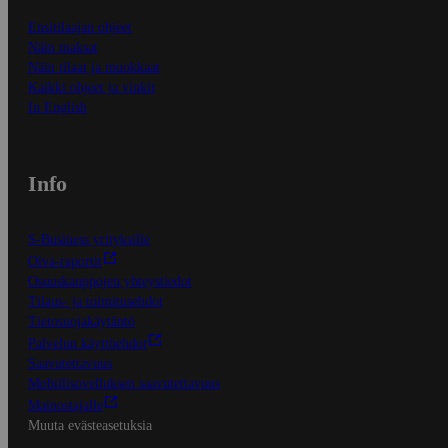
Ensitilaajan ohjeet
Näin maksat
Näin tilaat ja muokkaat
Kaikki ohjeet ja vinkit
In English
Info
S-Business yrityksille
Oiva-raportit
Osuuskauppojen yhteystiedot
Tilaus- ja toimitusehdot
Tietosuojakäytäntö
Palvelun käyttöehdot
Saavutettavuus
Mobiilisovelluksen saavutettavuus
Mainostajalle
Muuta evästeasetuksia