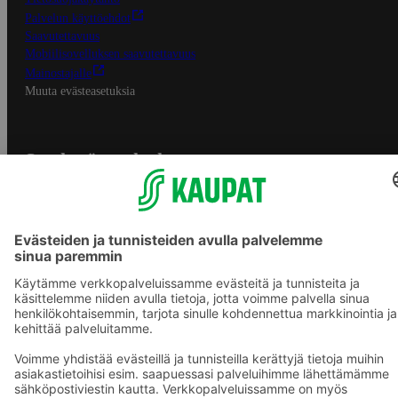
Palvelun käyttöehdot
Saavutettavuus
Mobiilisovelluksen saavutettavuus
Mainostajalle
Muuta evästeasetuksia
S-ryhmän palvelut
S-ryhmä
Asiakasomistajuus
Yhteishyvä Ruoka -sovellus
S-ostoslista -sovellus
Prisma.fi
Sokos.fi
S-Pankki
Yhteishyvä
Sokos Hotels
Raflaamo