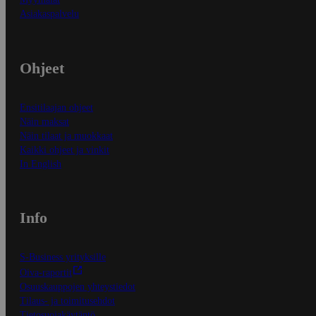
Asiakaspalvelu
Ohjeet
Ensitilaajan ohjeet
Näin maksat
Näin tilaat ja muokkaat
Kaikki ohjeet ja vinkit
In English
Info
S-Business yrityksille
Oiva-raportit
Osuuskauppojen yhteystiedot
Tilaus- ja toimitusehdot
Tietosuojakäytäntö