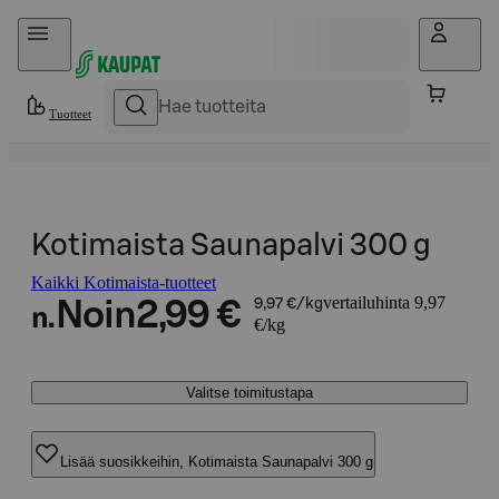
Hyppää sisältöön
Tuotteet
Kotimaista Saunapalvi 300 g
Kaikki Kotimaista-tuotteet
vertailuhinta 9,97
Noin
2,99 €
9,97 €/kg
n.
€/kg
Valitse toimitustapa
Lisää suosikkeihin, Kotimaista Saunapalvi 300 g