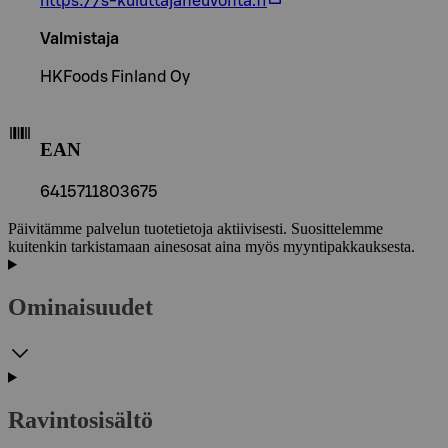
https://s-kuluttajaneuvonta.fi
Valmistaja
HKFoods Finland Oy
EAN
6415711803675
Päivitämme palvelun tuotetietoja aktiivisesti. Suosittelemme
kuitenkin tarkistamaan ainesosat aina myös myyntipakkauksesta.
Ominaisuudet
Ravintosisältö