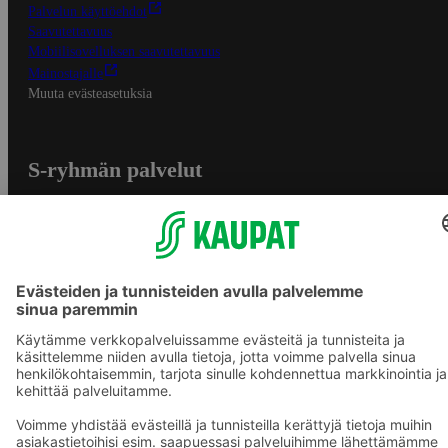
Palvelun käyttöehdot
Saavutettavuus
Mobiilisovelluksen saavutettavuus
Mainostajalle
Muuta evästeasetuksia
S-ryhmän palvelut
S-ryhmä
Asiakasomistajuus
Yhteishyvä Ruoka -sovellus
S-ostoslista -sovellus
Prisma.fi
Sokos.fi
S-Pankki
Yhteishyvä
Sokos Hotels
Raflaamo