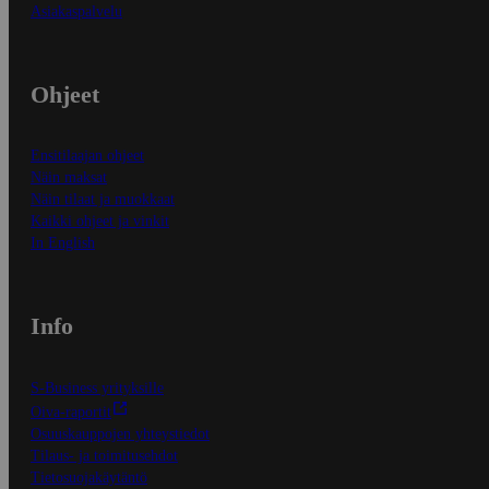
Asiakaspalvelu
Ohjeet
Ensitilaajan ohjeet
Näin maksat
Näin tilaat ja muokkaat
Kaikki ohjeet ja vinkit
In English
Info
S-Business yrityksille
Oiva-raportit
Osuuskauppojen yhteystiedot
Tilaus- ja toimitusehdot
Tietosuojakäytäntö