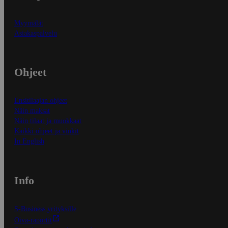
Myymälät
Asiakaspalvelu
Ohjeet
Ensitilaajan ohjeet
Näin maksat
Näin tilaat ja muokkaat
Kaikki ohjeet ja vinkit
In English
Info
S-Business yrityksille
Oiva-raportit