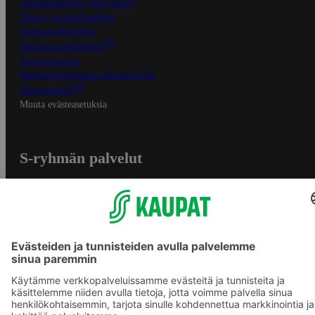
Osuuskauppojen yhteystiedot
Tilaus- ja toimitusehdot
Tietosuojakäytäntö
Palvelun käyttöehdot
Saavutettavuus
Mobiilisovelluksen saavutettavuus
Mainostajalle
Muuta evästeasetuksia
S-ryhmän palvelut
S-ryhmä
Asiakasomistajuus
Yhteishyvä Ruoka -sovellus
S-ostoslista -sovellus
Prisma.fi
Sokos.fi
S-Pankki
Yhteishyvä