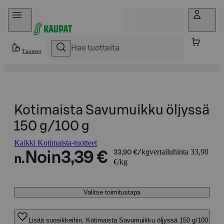
Hyppää sisältöön
Tuotteet
Kotimaista Savumuikku öljyssä
150 g/100 g
Kaikki Kotimaista-tuotteet
vertailuhinta 33,90
Noin
3,39 €
33,90 €/kg
n.
€/kg
Valitse toimitustapa
Lisää suosikkeihin, Kotimaista Savumuikku öljyssä 150 g/100