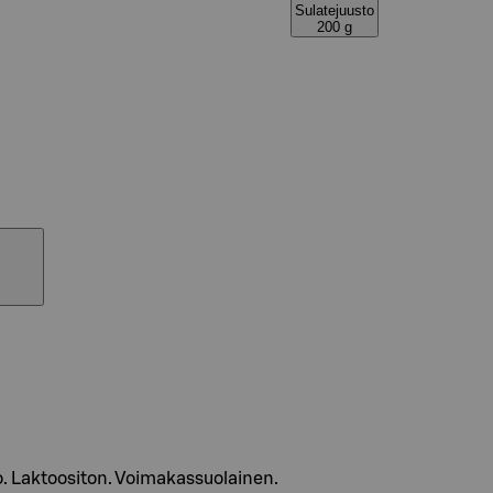
Sulatejuusto
200 g
. Laktoositon. Voimakassuolainen.