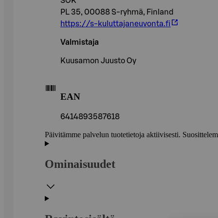
SOK
PL 35, 00088 S-ryhmä, Finland
https://s-kuluttajaneuvonta.fi
Valmistaja
Kuusamon Juusto Oy
EAN
6414893587618
Päivitämme palvelun tuotetietoja aktiivisesti. Suositte
Ominaisuudet