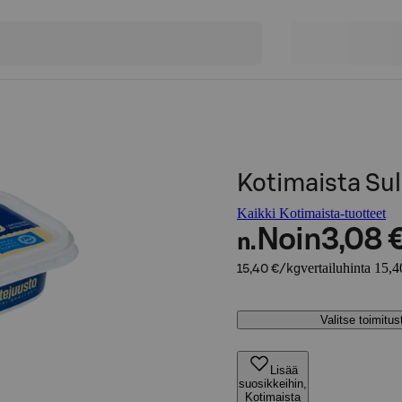
Kotimaista Su
Kaikki Kotimaista-tuotteet
Noin
3,08 
n.
vertailuhinta 15,4
15,40 €/kg
Valitse toimitu
Lisää
suosikkeihin,
Kotimaista