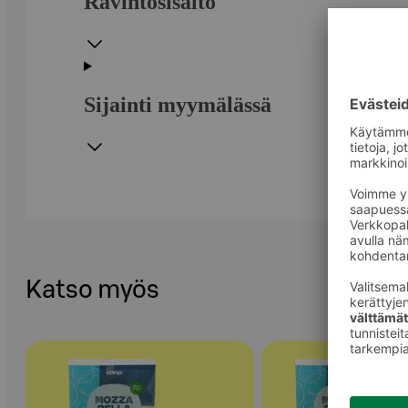
Ravintosisältö
Sijainti myymälässä
Katso myös