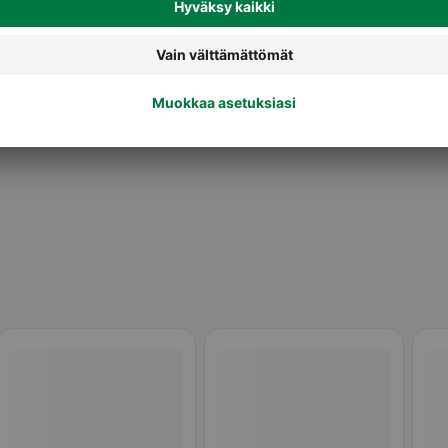
ot
Levitettävät juustot