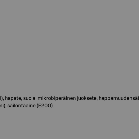
, hapate, suola, mikrobiperäinen juoksete, happamuudensäätö
), säilöntäaine (E200).