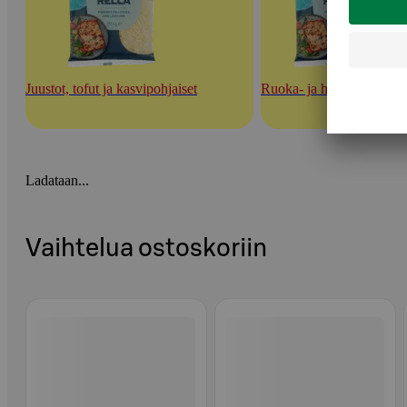
Juustot, tofut ja kasvipohjaiset
Ruoka- ja herkuttelujuust
Ladataan...
Vaihtelua ostoskoriin
Ohita listaus