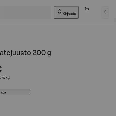
Kirjaudu
latejuusto 200 g
€
0 €/kg
stapa