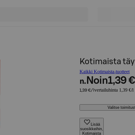
Kotimaista täy
Kaikki Kotimaista-tuotteet
Noin
1,39 €
n.
vertailuhinta 1,39 €/l
1,39 €/l
Valitse toimitu
Lisää
suosikkeihin,
Kotimaista