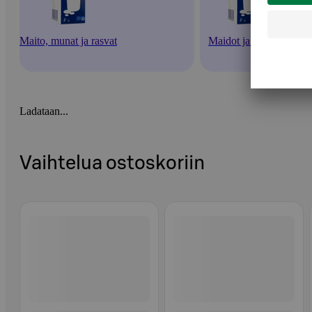
Maito, munat ja rasvat
Maidot ja piimät
Ladataan...
Vaihtelua ostoskoriin
Ohita listaus