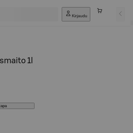
Kirjaudu
smaito 1l
stapa