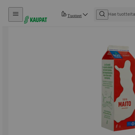
Hyppää sisältöön
Tuotteet