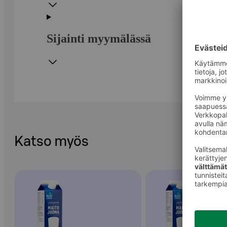
Sijainti myymälässä
Katso myös