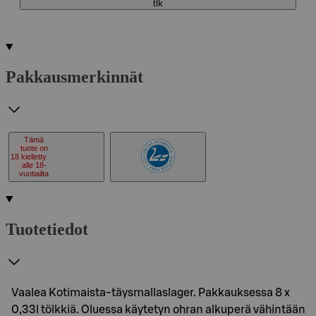
tlk
Pakkausmerkinnät
Tämä
tuote on
18
kielletty
alle 18-
vuotiailta
Tuotetiedot
Vaalea Kotimaista-täysmallaslager. Pakkauksessa 8 x
0,33l tölkkiä. Oluessa käytetyn ohran alkuperä vähintään