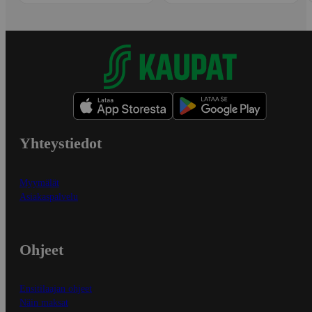
Yhteystiedot
Myymälät
Asiakaspalvelu
Ohjeet
Ensitilaajan ohjeet
Näin maksat