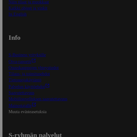
Näin tilaat ja muokkaat
Kaikki ohjeet ja vinkit
In English
Info
S-Business yrityksille
Oiva-raportit
Osuuskauppojen yhteystiedot
Tilaus- ja toimitusehdot
Tietosuojakäytäntö
Palvelun käyttöehdot
Saavutettavuus
Mobiilisovelluksen saavutettavuus
Mainostajalle
Muuta evästeasetuksia
S-ryhmän palvelut