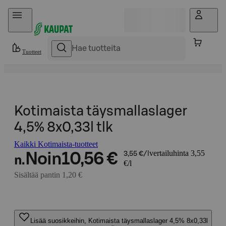
Hyppää sisältöön
Tuotteet
Kotimaista täysmallaslager
4,5% 8x0,33l tlk
Kaikki Kotimaista-tuotteet
vertailuhinta 3,55
Noin
10,56 €
3,55 €/l
n.
€/l
Sisältää pantin 1,20 €
Lisää suosikkeihin, Kotimaista täysmallaslager 4,5% 8x0,33l