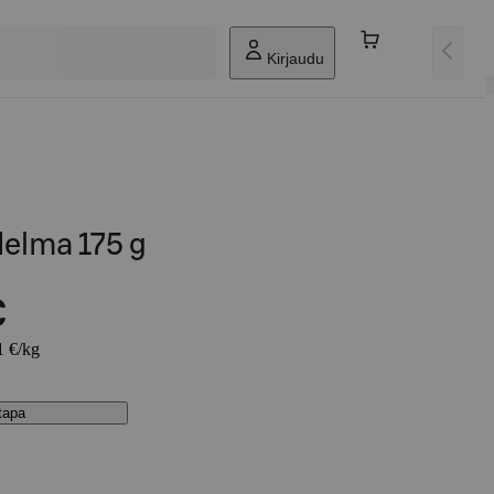
Kirjaudu
delma 175 g
€
1 €/kg
stapa