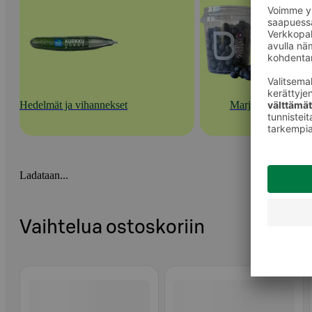
Hedelmät ja vihannekset
Marjat
Ladataan...
Vaihtelua ostoskoriin
Ohita listaus