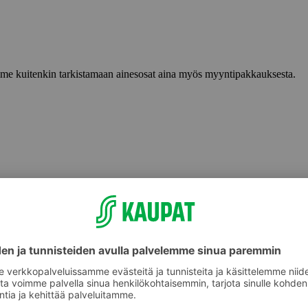
lemme kuitenkin tarkistamaan ainesosat aina myös myyntipakkauksesta.