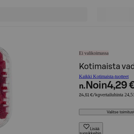
Ei valikoimassa
Kotimaista va
Kaikki Kotimaista-tuotteet
Noin
4,29 
n.
vertailuhinta 24,5
24,51 €/kg
Valitse toimitu
Lisää
suosikkeihin,