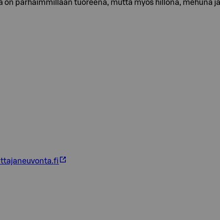
on parhaimmillaan tuoreena, mutta myös hillona, mehuna ja 
ttajaneuvonta.fi