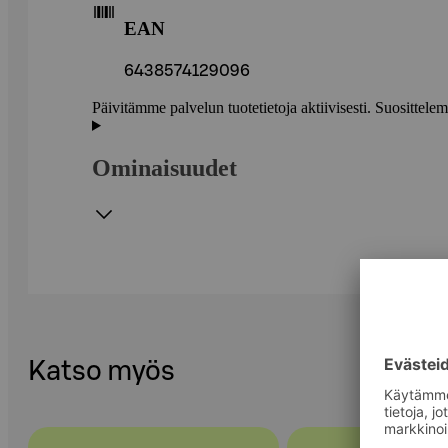
EAN
6438574129096
Päivitämme palvelun tuotetietoja aktiivisesti. Suositte
Ominaisuudet
Katso myös