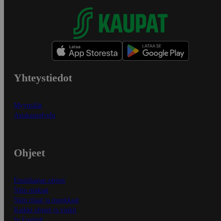
Yhteystiedot
Myymälät
Asiakaspalvelu
Ohjeet
Ensitilaajan ohjeet
Näin maksat
Näin tilaat ja muokkaat
Kaikki ohjeet ja vinkit
In English