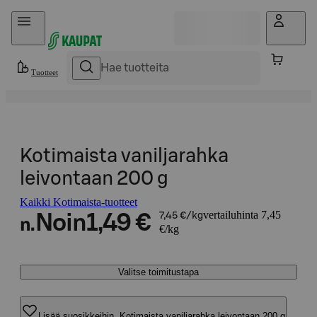
Hyppää sisältöön
Tuotteet
Kotimaista vaniljarahka
leivontaan 200 g
Kaikki Kotimaista-tuotteet
vertailuhinta 7,45
Noin
1,49 €
7,45 €/kg
n.
€/kg
Valitse toimitustapa
Lisää suosikkeihin, Kotimaista vaniljarahka leivontaan 200 g