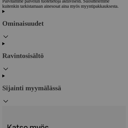
Päivitämme palvelun tuotetietoja aktiivisesti. Suosittelemme
kuitenkin tarkistamaan ainesosat aina myös myyntipakkauksesta.
Ominaisuudet
Ravintosisältö
Sijainti myymälässä
Katso myös