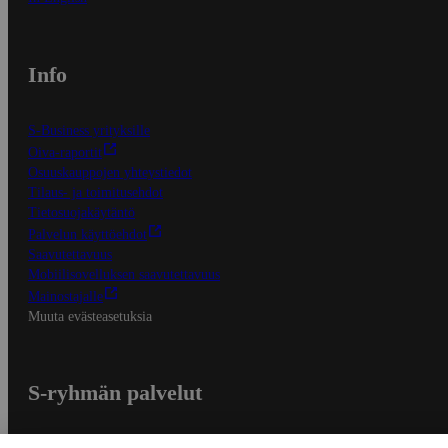
Info
S-Business yrityksille
Oiva-raportit
Osuuskauppojen yhteystiedot
Tilaus- ja toimitusehdot
Tietosuojakäytäntö
Palvelun käyttöehdot
Saavutettavuus
Mobiilisovelluksen saavutettavuus
Mainostajalle
Muuta evästeasetuksia
S-ryhmän palvelut