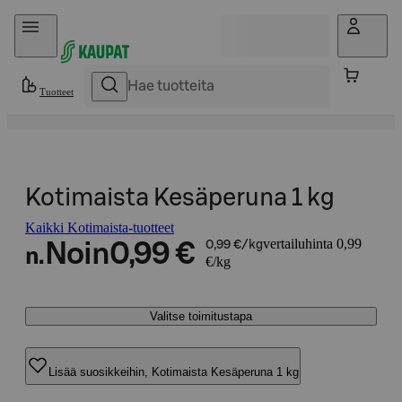
Hyppää sisältöön
Tuotteet
Kotimaista Kesäperuna 1 kg
Kaikki Kotimaista-tuotteet
vertailuhinta 0,99
Noin
0,99 €
0,99 €/kg
n.
€/kg
Valitse toimitustapa
Lisää suosikkeihin, Kotimaista Kesäperuna 1 kg