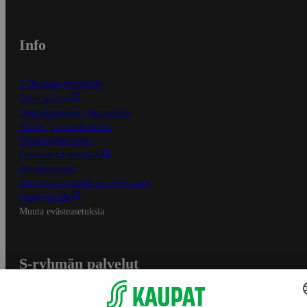
Info
S-Business yrityksille
Oiva-raportit
Osuuskauppojen yhteystiedot
Tilaus- ja toimitusehdot
Tietosuojakäytäntö
Palvelun käyttöehdot
Saavutettavuus
Mobiilisovelluksen saavutettavuus
Mainostajalle
Muuta evästeasetuksia
S-ryhmän palvelut
S-ryhmä