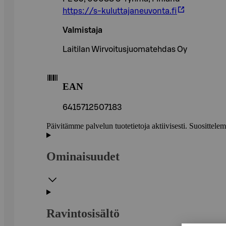
https://s-kuluttajaneuvonta.fi
Valmistaja
Laitilan Wirvoitusjuomatehdas Oy
EAN
6415712507183
Päivitämme palvelun tuotetietoja aktiivisesti. Suositte
Ominaisuudet
Ravintosisältö