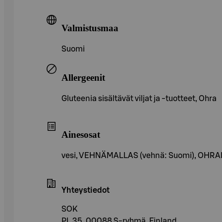
Valmistusmaa
Suomi
Allergeenit
Gluteenia sisältävät viljat ja -tuotteet, Ohra
Ainesosat
vesi, VEHNÄMALLAS (vehnä: Suomi), OHRAMA
Yhteystiedot
SOK
PL 35, 00088 S-ryhmä, Finland