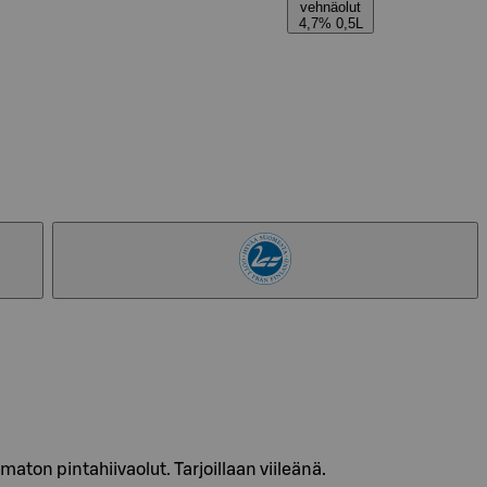
vehnäolut
4,7% 0,5L
ton pintahiivaolut. Tarjoillaan viileänä.