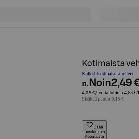
Kotimaista veh
Kaikki Kotimaista-tuotteet
Noin
2,49 
n.
vertailuhinta 4,68 €/l
4,68 €/l
Sisältää pantin 0,15 €
Lisää
suosikkeihin,
Kotimaista