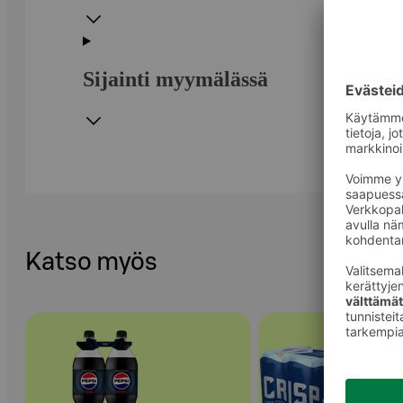
Sijainti myymälässä
Katso myös