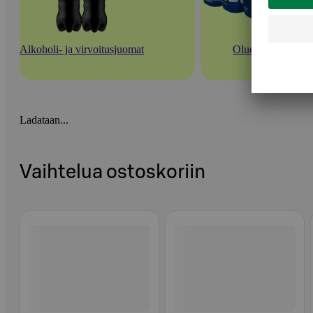
Alkoholi- ja virvoitusjuomat
Oluet
Ladataan...
Vaihtelua ostoskoriin
Ohita listaus