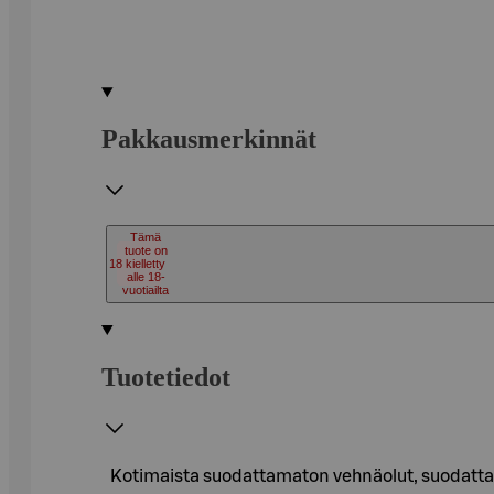
Pakkausmerkinnät
Tämä
tuote on
18
kielletty
alle 18-
vuotiailta
Tuotetiedot
Kotimaista suodattamaton vehnäolut, suodattama