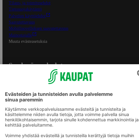
Tilaus- ja toimitusehdot
Tietosuojakäytäntö
Palvelun käyttöehdot
Saavutettavuus
Mobiilisovelluksen saavutettavuus
Mainostajalle
Muuta evästeasetuksia
S-ryhmän palvelut
S-ryhmä
Asiakasomistajuus
Yhteishyvä Ruoka -sovellus
S-ostoslista -sovellus
Prisma.fi
Sokos.fi
S-Pankki
Yhteishyvä
Sokos Hotels