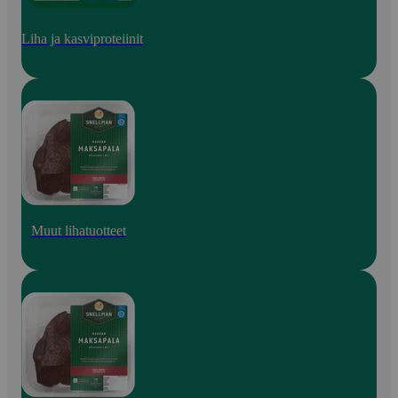
Liha ja kasviproteiinit
Muut lihatuotteet