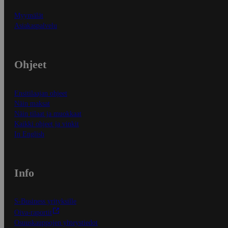
Myymälät
Asiakaspalvelu
Ohjeet
Ensitilaajan ohjeet
Näin maksat
Näin tilaat ja muokkaat
Kaikki ohjeet ja vinkit
In English
Info
S-Business yrityksille
Oiva-raportit
Osuuskauppojen yhteystiedot